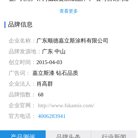
遍布全国，产品销往全国各省、市、自治区及香
查看更多
港、澳门特别行政区，并远销东南亚，中亚，非
品牌信息
洲，欧美地区，嘉美斯在全国已建立300个展示中
企业名称：
广东顺德嘉立斯涂料有限公司
心、2000个专卖形象店、零销网点近万家，并全
品牌发源地：
广东 中山
面进驻苹果家居、红星家等大型建材超市，与美
创立时间：
2015-04-03
艺、华建等全国知名的装饰企业建立了战略合作
广告词：
嘉立斯漆 钻石品质
伙伴关系，嘉美斯还与阿里巴巴等中国互联网巨
企业法人：
肖高群
头建立了长期合作伙伴关系，成为阿里巴巴等大
品牌指数：
68
型平台优质供应商，期间受到用户一致好评。 公
企业官网： http://www.fskamis.com/
司现已全面通过了ISO9001:2000（现已改版2008
官方电话：
4006283941
版）国际质量管理体系认证和ISO14001国际环境
管理体系认证。公司采用最新科技，所有产品进
产品测评
品牌头条
行业新闻