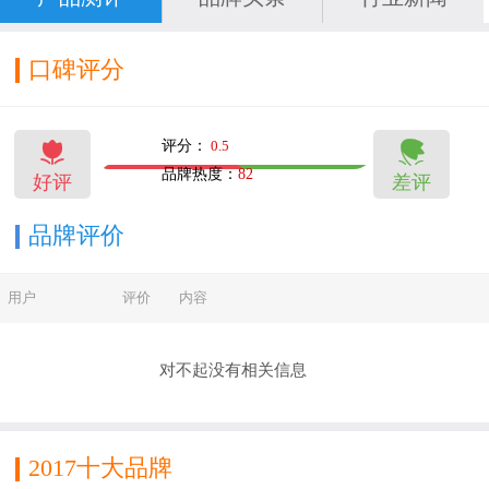
入净味时代，“推陈出新，不懈追求”一直为公司
奉承的核心理念。产品被广州亚运会，深圳新国
口碑评分
际机场，成都会展中心，贵阳新意园等全国300多
个知名工程制定选用，是广东顺德地产，恒大地


评分：
0.5
产，鲁粤地产等大型房地产公司外墙涂料签约供
品牌热度：
82
好评
差评
8
8
应商。 简于规，精于人，专业的人才队伍是嘉美
斯漆发展的不竭动力。公司广揽四海俊才，集众
品牌评价
家之长，以强大的技术力量为依托，以科学的营
用户
评价
内容
销策略为手段，以优秀的团队为先锋，以广阔的
市场为天地，以广袤的大地为胸怀，致力于把社
对不起没有相关信息
会效益、经济效益和环境效益为高度和谐统一为
己任而不懈努力。
2017十大品牌