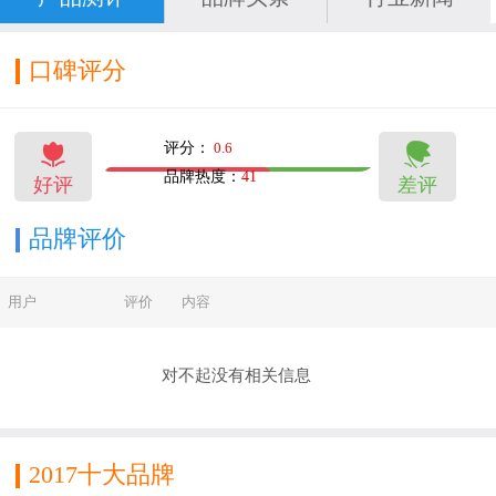
性化、智能化产品发展路线，致力于打造符合时
代居住需求及审美标准的多元化天花产品，近来
口碑评分
年，欧陆天花以其精工、精确、经典的品质享誉
全国并成为国家政府形象工程的优先采购品


评分：
0.6
牌。“北京人民大会堂、北京火车站西站、中国奥
品牌热度：
41
好评
差评
14
10
林匹克体育中心、广州奥林匹克体育中心、广州
新白云机场、广州国际会展中心、上海外滩观光
品牌评价
隧道、深圳地铁、香港空军部队大楼”等九大国家
用户
评价
内容
政府形象工程正是对欧陆天花精工品质的完美诠
释。 如今的欧陆，建立了完善的营销网络，
对不起没有相关信息
目前已占领中国绝大多数中高端消费群体市场，
在全国拥有300多家专卖店。“欧陆制造”彻底颠覆
传统吊顶模式，为大型工程天花装饰及每一个家
2017十大品牌