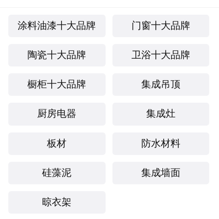
庭构造舒适、安全、环保、时尚、人性化的空间
环境提供了取暖、照明、换气、吊顶一体化的专
涂料油漆十大品牌
门窗十大品牌
业解决方案。在国内市场取得长足发展的同时，
陶瓷十大品牌
卫浴十大品牌
欧陆目光开始聚焦国际市场。近年来，欧陆巩固
了传统的东南亚、南美市场，并大力开拓北美，
橱柜十大品牌
集成吊顶
中东和欧盟市场，使用本公司产品的国家和地区
多达33个。公司也多次应邀到美国、日本、德
厨房电器
集成灶
国、台湾、新加坡等国家和地区参加建筑工业展
览会及学术交流会，产品多次受到全球建筑行业
板材
防水材料
资深人士的关注和赞誉。今天的欧陆具备了更宽
硅藻泥
集成墙面
广的国际视野、积蓄了更多的自主创新、创造能
量，以“铸就百年辉煌”为企业宗旨，期待欧陆品
晾衣架
牌续写辉煌。