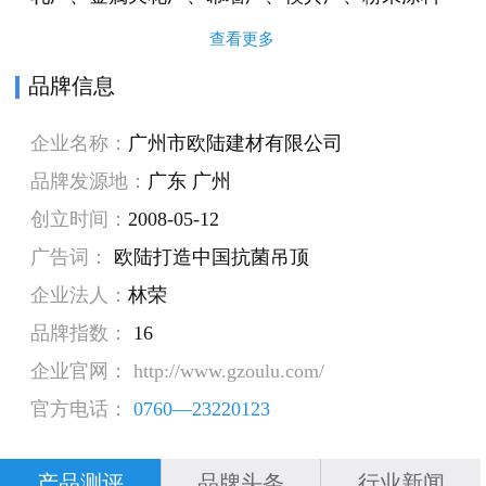
厂、粉末喷涂厂、珠光覆膜滚涂厂、氟碳漆喷涂
查看更多
厂等8个分厂和装饰设计工程部，销售服务中心等
品牌信息
9个部门。 自2000年起，企业在生产自动化方
企业名称：
广州市欧陆建材有限公司
面投资数亿，先后引进世界上先进的生产设备，
品牌发源地：
广东 广州
包括铝卷连铸扎生产线，自动腹膜滚涂生产线,自
创立时间：
2008-05-12
动高速冲孔生产，德国自动喷涂生产线,自动烤漆
广告词：
欧陆打造中国抗菌吊顶
与氟碳生产线及日本自动磨砂印花生产线等。保
企业法人：
林荣
证了生产标准和生产技术比同业更精尖、专业、
品牌指数：
16
全面。 2007年欧陆成立了
企业官网： http://www.gzoulu.com/
OULU（LONDON）RDCenter。聘请一批新锐国
官方电话：
0760—23220123
际设计师，负责新产品开发和设计。秉承着“人无
我有，人有我优”的研发理念，立足于功能性、人
产品测评
品牌头条
行业新闻