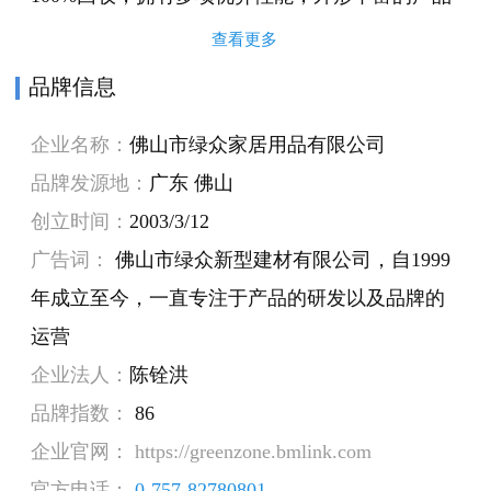
绿众木。 绿众采用多线模式进行营销：年年参展
查看更多
大型展会、官网提供完善的产品案例展示、微信
品牌信息
公众号及时更新资讯，绿众总部拥有愈3000m2的
企业名称：
佛山市绿众家居用品有限公司
豪华产品体验馆，先进ERP系统，物流信息全时
品牌发源地：
广东 佛山
跟踪，客户服务周到用心。
创立时间：
2003/3/12
广告词：
佛山市绿众新型建材有限公司，自1999
年成立至今，一直专注于产品的研发以及品牌的
运营
企业法人：
陈铨洪
品牌指数：
86
企业官网： https://greenzone.bmlink.com
官方电话：
0-757-82780801