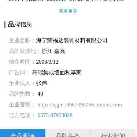
态石材与高分子膜，采用先进的生产工艺，一次
查看更多
性热压贴合技术成型，拥有大理石纹、实木纹、
品牌信息
墙纸纹等各种花色，具有安装快捷，环保健康，
企业名称：
海宁荣福达装饰材料有限公司
防水防潮，时尚美观等特点，广泛运用于家庭、
品牌发源地：
浙江 嘉兴
医院、学校、行政楼、办公室、酒店、KTV等场
创立时间：
2003/3/12
所的装饰工程。公司一贯坚持“质量靠前、客户至
广告词：
高端集成墙面私享家
上”的宗旨，高质量的产品，良好的信誉，优质的
企业法人：
张伟
服务，竭诚与广大商家双赢合作，共同发展，共
品牌指数：
49
创辉煌！
企业官网： https://sjgm18067090066.bmlink.com
官方电话：
0573-87953028
产品测评
品牌头条
行业新闻