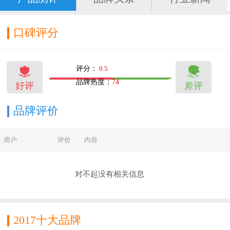
口碑评分


评分：
0.5
品牌热度：
74
好评
差评
14
14
品牌评价
用户
评价
内容
对不起没有相关信息
2017十大品牌