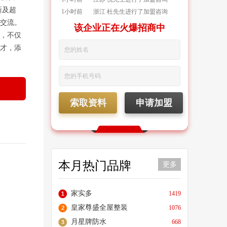
新及超
1小时前
浙江 杜先生进行了加盟咨询
交流。
1小时前
广东 黄先生进行了加盟咨询
该企业正在火爆招商中
，不仅
10分钟前
浙江 赵先生进行了加盟咨询
才，添
18分钟前
河南 周先生获取了加盟资料
索取资料
申请加盟
本月热门品牌
更多
家实多
1419
皇家尊盛全屋整装
1076
月星牌防水
668