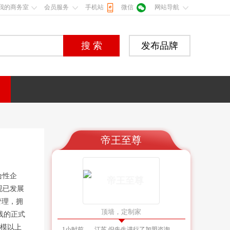
我的商务室
会员服务
手机站
微信
网站导航
搜 索
发布品牌
帝王至尊
1小时前
广东 黄先生进行了加盟咨询
10分钟前
浙江 赵先生进行了加盟咨询
合性企
18分钟前
河南 周先生获取了加盟资料
现已发展
38分钟前
广东 王先生进行了加盟咨询
管理，拥
56分钟前
广东 谢女士进行了加盟咨询
顶墙，定制家
线的正式
58分钟前
浙江 俞先生获取了加盟资料
规模以上
1小时前
江苏 倪先生进行了加盟咨询