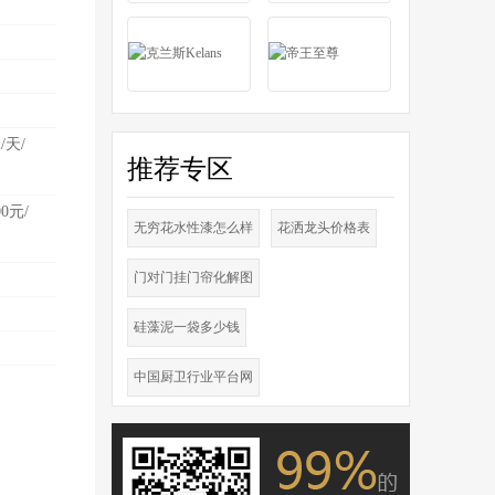
/天/
推荐专区
00元/
无穷花水性漆怎么样
花洒龙头价格表
门对门挂门帘化解图
硅藻泥一袋多少钱
中国厨卫行业平台网