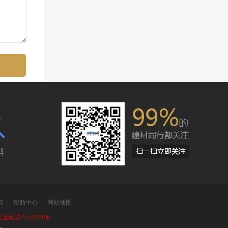
斜
权
帮助中心
网站地图
动群:153120106