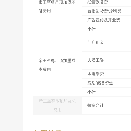
经营设备费
帝王至尊吊顶加盟基
础费用
首批进货费/原料费
广告宣传及开业费
小计
门店租金
人员工资
帝王至尊吊顶加盟成
本费用
水电杂费
流动/储备资金
小计
帝王至尊吊顶加盟总
投资合计
费用