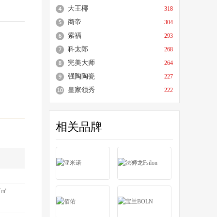
大王椰
318
商帝
304
索福
293
科太郎
268
完美大师
264
强陶陶瓷
227
皇家领秀
222
相关品牌
/㎡