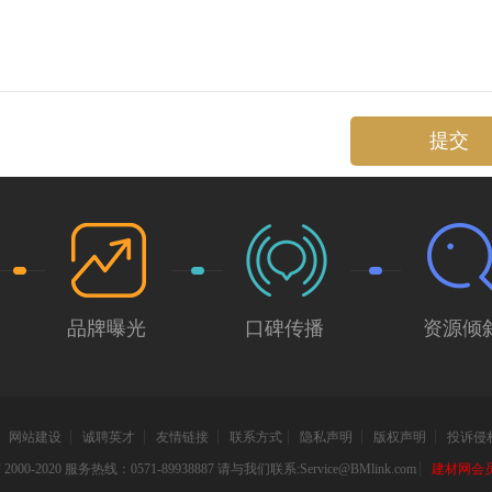
提交
品牌曝光
口碑传播
资源倾
网站建设
诚聘英才
友情链接
联系方式
隐私声明
版权声明
投诉侵
000-2020 服务热线：0571-89938887 请与我们联系:Service@BMlink.com
建材网会员互