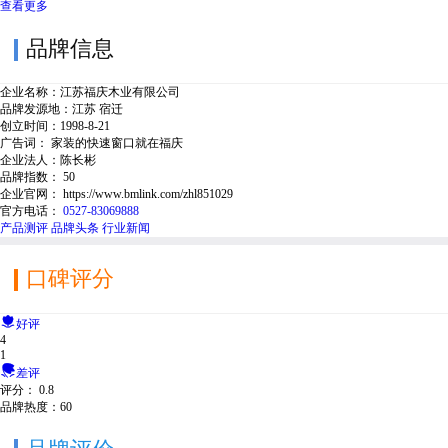
查看更多
品牌信息
企业名称：
江苏福庆木业有限公司
品牌发源地：
江苏 宿迁
创立时间：
1998-8-21
广告词：
家装的快速窗口就在福庆
企业法人：
陈长彬
品牌指数：
50
企业官网： https://www.bmlink.com/zhl851029
官方电话：
0527-83069888
产品测评
品牌头条
行业新闻
口碑评分

好评
4
1

差评
评分：
0.8
品牌热度：
60