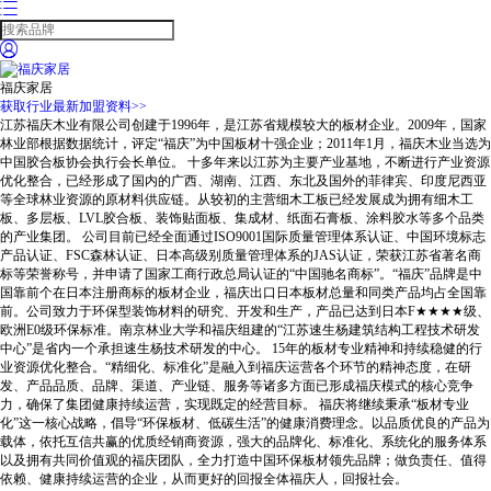


福庆家居
获取行业最新加盟资料>>
江苏福庆木业有限公司创建于1996年，是江苏省规模较大的板材企业。2009年，国家
林业部根据数据统计，评定“福庆”为中国板材十强企业；2011年1月，福庆木业当选为
中国胶合板协会执行会长单位。 十多年来以江苏为主要产业基地，不断进行产业资源
优化整合，已经形成了国内的广西、湖南、江西、东北及国外的菲律宾、印度尼西亚
等全球林业资源的原材料供应链。从较初的主营细木工板已经发展成为拥有细木工
板、多层板、LVL胶合板、装饰贴面板、集成材、纸面石膏板、涂料胶水等多个品类
的产业集团。 公司目前已经全面通过ISO9001国际质量管理体系认证、中国环境标志
产品认证、FSC森林认证、日本高级别质量管理体系的JAS认证，荣获江苏省著名商
标等荣誉称号，并申请了国家工商行政总局认证的“中国驰名商标”。“福庆”品牌是中
国靠前个在日本注册商标的板材企业，福庆出口日本板材总量和同类产品均占全国靠
前。公司致力于环保型装饰材料的研究、开发和生产，产品已达到日本F★★★★级、
欧洲E0级环保标准。南京林业大学和福庆组建的“江苏速生杨建筑结构工程技术研发
中心”是省内一个承担速生杨技术研发的中心。 15年的板材专业精神和持续稳健的行
业资源优化整合。“精细化、标准化”是融入到福庆运营各个环节的精神态度，在研
发、产品品质、品牌、渠道、产业链、服务等诸多方面已形成福庆模式的核心竞争
力，确保了集团健康持续运营，实现既定的经营目标。 福庆将继续秉承“板材专业
化”这一核心战略，倡导“环保板材、低碳生活”的健康消费理念。以品质优良的产品为
载体，依托互信共赢的优质经销商资源，强大的品牌化、标准化、系统化的服务体系
以及拥有共同价值观的福庆团队，全力打造中国环保板材领先品牌；做负责任、值得
依赖、健康持续运营的企业，从而更好的回报全体福庆人，回报社会。