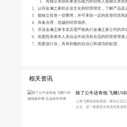
1、有独立承担民事责任能力的自然人或独立承担
2、认同金澜之家的企业文化和经营理念，了解产品及
3、能独立投资一切费用，并可承担一定的投资经营风
4、具备合理、优越的经营场所。
5、开设金澜之家专卖店需严格执行金澜之家公司的市
6、加盟投资者本人亲自运作或另有合适的经营管理者
7、热爱该行业，具有积极的自信心和成功的欲望。
相关资讯
除了公牛还有他 飞雕US
测-五金挂件评测
上海飞雕电器集团是一家创立近已
企业，是一家建筑水电系统集成商
及家装开关插座配电箱布线系统、
集成吊顶、五金水暖电器产品等等
品线中包含插线板插线板，一直以