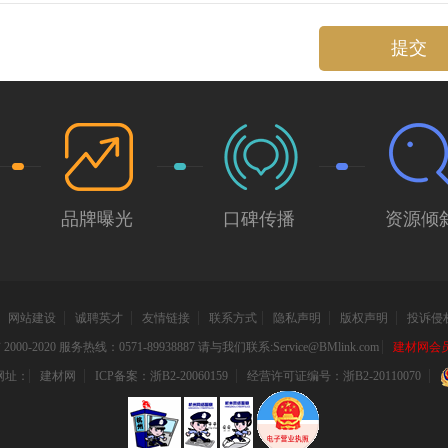
到无损开盒。
不用担心会以外
以看到结构不
提交
飞雕部件固定
都是固定在面
模块。面壳上
弹簧互相顶紧
源指示灯部
一体铜条结
模块。继续进一
B反过来可以看
品牌曝光
口碑传播
资源倾
见加强筋与固
0mm。3根铜
。USB输出滤波
000ufx1液态电
避免熔断时产
网站建设
诚聘英才
友情链接
联系方式
隐私声明
版权声明
投诉侵
滤波由
组成。PCB底部
000-2020 服务热线：0571-89938887 请与我们联系:Service@BMlink.com
建材网会员互
PCB部分，芯
网址：
建材网
ICP备案：浙B2-20060159
经营许可证编号：浙B2-20110070
45毫欧姆内阻
.1a/2.4a识
面板上标识为
限流保护IC，分