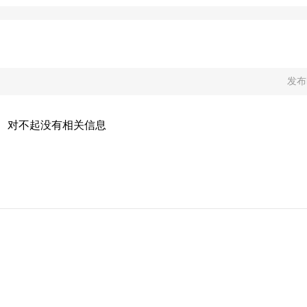
，如今飞雕也
USB模块，正
的USB插线板
看这款产品做
修长型，在小
设计。底部防
发布
带夹在机身两
侧是光滑的镜
4A、1A、
对不起没有相关信息
体的是飞雕品
类似墙插面板，光
感更好，与壳
是on通电状
滑条下面印刷
凸面注塑成型
4、技术参数：
电源防雷，标称
压保护水平：
规电容：
MHz。插头为铜
75mm2，飞雕
声波焊接完全