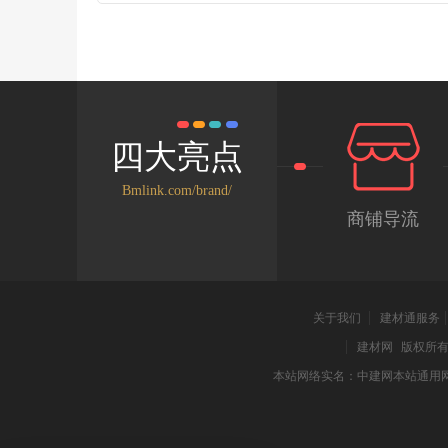
由卡扣扣合，拆解难度不大可以做
卡口伸出长度为2mm非常牢固，
摔落导致脱离。拆解结构一览，可
同于小编过往拆解的多个插线板，
在底盖上面，而其他插线板则多数
壳内。去除部件后可以看到安全门
拿下3个儿童安全门。安全门使用
起到抵御外物入侵效果。开关与电
四大亮点
分。AC插座使用了当前较热门的
构，铜条做了加强筋处理。USB
Bmlink.com/brand/
步分离部件，LED所在的那块PC
商铺导流
到防雷模块。铜条夹持口细节，可
定凸点。三根一体铜条厚度都是0.5
条重量为23.96g。USB模块一览
是2颗6.3V820uF固态电容1颗10V1
容。Y电容、输入保险套了热缩管
关于我们
建材通服务
生明火、浪涌抑制的ntc。输入端
400V15uFx4液态电容、滤波电感
建材网
版权所有 2
一览，可以看到使用了红胶。底部
本站网络实名：中建网本站通用
卓微UC2500限流识别芯片，较低
较大持续输出3.5A，并且集成了apple2
别功能。这颗IC所负责对应的是
2.4A的USB输出口。3颗QW5RF