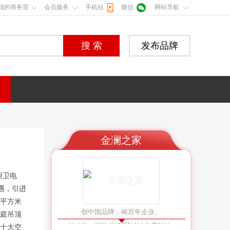
我的商务室
会员服务
手机站
微信
网站导航
搜 索
发布品牌
金澜之家
1小时前
广东 黄先生进行了加盟咨询
10分钟前
浙江 赵先生进行了加盟咨询
厨卫电
18分钟前
河南 周先生获取了加盟资料
遇，引进
38分钟前
广东 王先生进行了加盟咨询
万平方米
56分钟前
广东 谢女士进行了加盟咨询
创中国品牌，铸百年企业。
庭吊顶
58分钟前
浙江 俞先生获取了加盟资料
十大空
1小时前
江苏 倪先生进行了加盟咨询