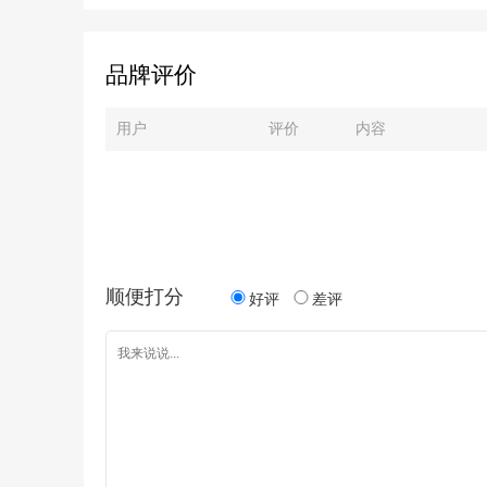
都是做线下营销的普通通路货为主
跟上潮流，在常规的插线板里加入
式加入USB插线板这个战局。飞雕
品牌评价
做的如何？好用不？小编带大家看
的如何。开箱篇：款式设计为白色
米出来后各家插线板都趋向于这种
用户
评价
内容
滑条是双长条布局，线材使用橡胶
侧。插线板壳体正面磨砂设计，两
面手感丝滑。4个USB输出标识为2.
1A、1A。壳体正面下方突起于壳
牌LOGO：Feidiao。开关手感
滑的跷板开关个头比较大手指按压
体表面平整时是off关闭状态翘起后
态，通电后会有蓝色灯光提示。防
顺便打分
好评
差评
有合格证、生产日期、厂家电话。
的铭牌参数，型号：FD-F413BU
MAX2500W10A,250V~、内置
\较大放电电流：3KA\6KA、电
1KV、内置电磁抗干扰滤波，安
0.1uF、频率范围：150KHz~30
质无磁吸反应。1.8米的线材为3×0.
电器自产线材。拆解篇：底壳无超