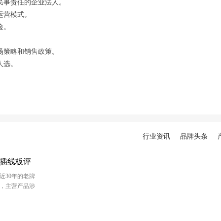
民事责任的企业法人。
运营模式。
险。
场策略和销售政策。
人选。
行业资讯
品牌头条
B插线板评
近30年的老牌
，主营产品涉
浴霸抽排气扇
。其中电器产
来飞雕插线板