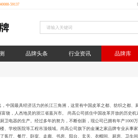
088-59137
测
品牌头条
行业资讯
品牌库
名，中国最具经济活力的长江三角洲，这里有中国皮革之都、纺织之都、
丽富饶，人杰地灵的浙江省嘉兴市。 尚高公司抓住中国改革开放的历史机
厨卫电器的生产。经过多年的努力，不断创新，现公司已拥有年产1000
楼、学校医院等工程吊顶领域。尚高公司旗下的金澜之家品牌专业从事家
了客厅、餐厅、卧室、走廊、书房、阳台、玄关、衣帽间、厨房、卫生间