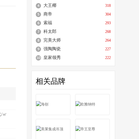
大王椰
318
商帝
304
索福
293
科太郎
268
完美大师
264
强陶陶瓷
227
皇家领秀
222
相关品牌
元/㎡