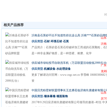
对
相关产品推荐
沂南县石英砂不比不知道性价比这么高 沂南***石英砂品牌
山东
供应类型-
石材
-
环境石材
-
石英
沂南
产品简介：石英砂是石英石经破碎加工而成的石英颗粒，石
是一种非金属矿物质，是一种坚硬、耐磨、化学
供应城市绿站投币自助洗车机（万店联盟活动较低2999元/
广东
供应类型-
机械设备
-
水处理设备
龙岗
更多了解请访问官网：www.cngc.net.cn 李雪峰 18680300682
资
中国贝壳粉壁材联盟理事长王忠勇莅临济南玖唐建材有限公
山东
供应类型-
墙体幕墙
-
墙面装饰
历下
2017年9.29日应济南玖唐建材有限公司领导的邀请--时任 中