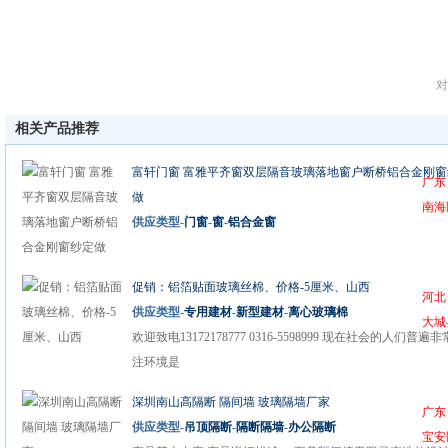
对
相关产品推荐
富轩门窗 富雅平齐窗双层隔音玻璃落地窗户断桥铝合金刚窗
广东
做
南海
供应类型-
门窗
-
窗
-
铝合金窗
促销：铝箔贴面玻璃丝棉、价格-5厘米、山西
河北
供应类型-
专用建材
-
新型建材
-
离心玻璃棉
大城
欢迎致电13172178777 0316-5598999 现在社会的人们普遍
注环境是
深圳南山高隔断 隔间墙 玻璃隔墙厂家
广东
供应类型-
吊顶隔断
-
隔断隔墙
-
办公隔断
宝安