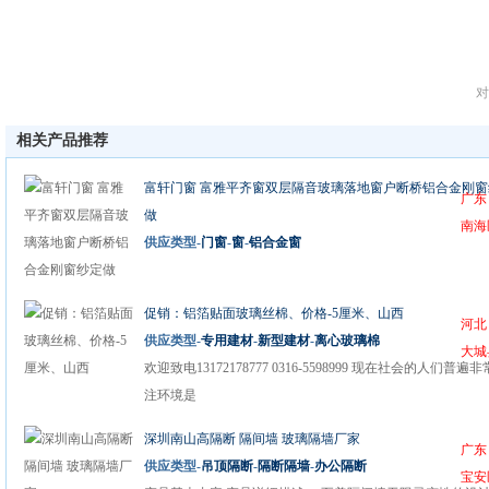
对
相关产品推荐
富轩门窗 富雅平齐窗双层隔音玻璃落地窗户断桥铝合金刚窗
广东
做
南海
供应类型-
门窗
-
窗
-
铝合金窗
促销：铝箔贴面玻璃丝棉、价格-5厘米、山西
河北
供应类型-
专用建材
-
新型建材
-
离心玻璃棉
大城
欢迎致电13172178777 0316-5598999 现在社会的人们普遍
注环境是
深圳南山高隔断 隔间墙 玻璃隔墙厂家
广东
供应类型-
吊顶隔断
-
隔断隔墙
-
办公隔断
宝安