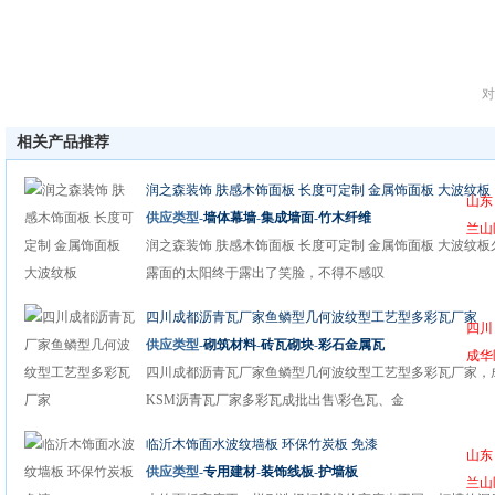
对
相关产品推荐
润之森装饰 肤感木饰面板 长度可定制 金属饰面板 大波纹板
山东
供应类型-
墙体幕墙
-
集成墙面
-
竹木纤维
兰山
润之森装饰 肤感木饰面板 长度可定制 金属饰面板 大波纹板
露面的太阳终于露出了笑脸，不得不感叹
四川成都沥青瓦厂家鱼鳞型几何波纹型工艺型多彩瓦厂家
四川
供应类型-
砌筑材料
-
砖瓦砌块
-
彩石金属瓦
成华
四川成都沥青瓦厂家鱼鳞型几何波纹型工艺型多彩瓦厂家，
KSM沥青瓦厂家多彩瓦成批出售\彩色瓦、金
临沂木饰面水波纹墙板 环保竹炭板 免漆
山东
供应类型-
专用建材
-
装饰线板
-
护墙板
兰山