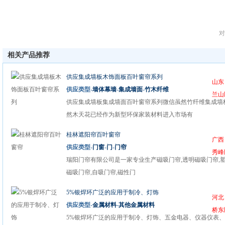
对
相关产品推荐
供应集成墙板木饰面板百叶窗帘系列
山东
供应类型-
墙体幕墙
-
集成墙面
-
竹木纤维
兰山
供应集成墙板集成墙面百叶窗帘系列微信虽然竹纤维集成墙
然木天花已经作为新型环保家装材料进入市场有
桂林遮阳帘百叶窗帘
广西
供应类型-
门窗
-
门
-
门帘
秀峰
瑞阳门帘有限公司是一家专业生产磁吸门帘,透明磁吸门帘,
磁吸门帘,自吸门帘,磁性门
5%银焊环广泛的应用于制冷、灯饰
河北
供应类型-
金属材料
-
其他金属材料
桥东
5%银焊环广泛的应用于制冷、灯饰、五金电器、仪器仪表