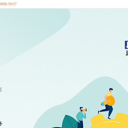
88-59137
证
务