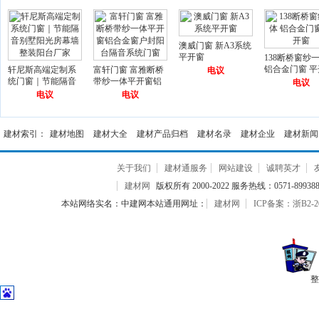
澳威门窗 新A3系统
平开窗
138断桥窗纱
铝合金门窗 平
轩尼斯高端定制系
富轩门窗 富雅断桥
电议
统门窗｜节能隔音
带纱一体平开窗铝
电议
别墅阳光房幕墙整
合金窗户封阳台隔
电议
电议
装阳台厂家
音系统门窗
建材索引：
建材地图
建材大全
建材产品归档
建材名录
建材企业
建材新闻
关于我们
建材通服务
网站建设
诚聘英才
建材网
版权所有 2000-2022 服务热线：0571-899388
本站网络实名：中建网本站通用网址：
建材网
ICP备案：浙B2-20
整