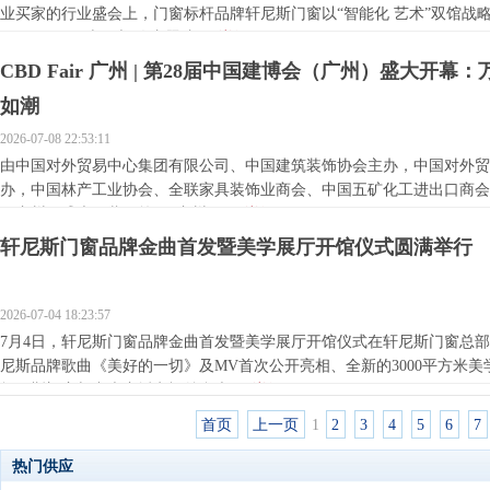
业买家的行业盛会上，门窗标杆品牌轩尼斯门窗以“智能化 艺术”双馆战
区19.2-C01）与局旧改专题馆...
[详细]
CBD Fair 广州 | 第28届中国建博会（广州）盛大开
如潮
2026-07-08 22:53:11
由中国对外贸易中心集团有限公司、中国建筑装饰协会主办，中国对外贸
办，中国林产工业协会、全联家具装饰业商会、中国五矿化工进出口商会
（广州）盛大开幕。第4届广州国...
[详细]
轩尼斯门窗品牌金曲首发暨美学展厅开馆仪式圆满举行
2026-07-04 18:23:57
7月4日，轩尼斯门窗品牌金曲首发暨美学展厅开馆仪式在轩尼斯门窗总
尼斯品牌歌曲《美好的一切》及MV首次公开亮相、全新的3000平方米
轩尼斯门窗与中央广播电视总台央...
[详细]
首页
上一页
1
2
3
4
5
6
7
热门供应