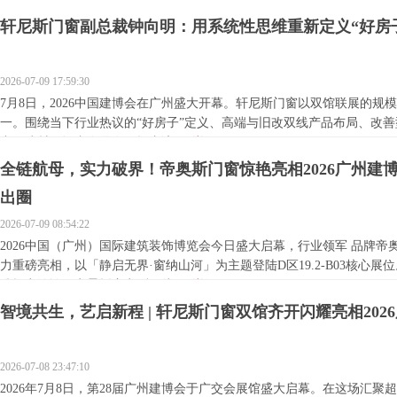
轩尼斯门窗副总裁钟向明：用系统性思维重新定义“好房
2026-07-09 17:59:30
7月8日，2026中国建博会在广州盛大开幕。轩尼斯门窗以双馆联展的规
一。围绕当下行业热议的“好房子”定义、高端与旧改双线产品布局、改
中国建材网记者在展会现场专访...
[详细]
全链航母，实力破界！帝奥斯门窗惊艳亮相2026广州建
出圈
2026-07-09 08:54:22
2026中国（广州）国际建筑装饰博览会今日盛大启幕，行业领军 品牌帝奥
力重磅亮相，以「静启无界·窗纳山河」为主题登陆D区19.2-B03核心
准招商洽谈、实景拆窗实测、线...
[详细]
智境共生，艺启新程 | 轩尼斯门窗双馆齐开闪耀亮相202
2026-07-08 23:47:10
2026年7月8日，第28届广州建博会于广交会展馆盛大启幕。在这场汇聚超2