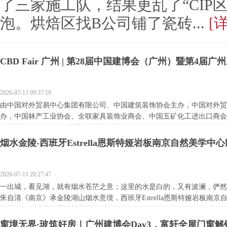
了三家施工队，结果更乱了“CIP
泡。烘焙区找B公司铺了瓷砖...
[
CBD Fair 广州 | 第28届中国建博会（广州）暨第4届
2026-07-13 09:37:19
由中国对外贸易中心集团有限公司、中国建筑装饰协会主办，中国对外贸
办，中国林产工业协会、全联家具装饰业商会、中国五矿化工进出口商会
（广州）于7月11日顺利落下帷幕...
[详细]
烟水金陵-西班牙Estrella恩斯特娅岩板南京自然美学中
2026-07-11 20:27:47
一出城，看见湖，就有烟水苍茫之意；这里的水是白的，又有波澜，俨然
朱自清《南京》承金陵湖山烟水意境，西班牙Estrella恩斯特娅岩板南
原生奢石肌理为笔墨，打造全...
[详细]
窗境无界·玻筑好房｜广州建博会Day3，富轩全屋门窗