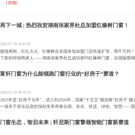
...
[详细]
再下一城 | 热烈祝贺湖南张家界杜总加盟红橡树门窗！
2026-07-30 10:43:09
捷报再响，红红火火。红橡树在全国各地加盟门店快速扩张，势不可挡！
了新的经销商家人——湖南张家界杜总成功签约红橡树门窗，全国版图继
橡树门窗在此非常感谢湖南张家...
[详细]
富轩门窗为什么能领跑门窗行业的“好房子”赛道？
2026-07-29 09:39:29
2025年是“好房子元年”，进入到2026年，国家“十五五”规划将“好房子
一场关于居住品质的深刻变革席卷全国。安全、舒适、绿色、智慧——国
的坐标。而作为“建筑...
[详细]
门窗生态，智启未来 | 轩尼斯门窗擎领智能门窗新赛道