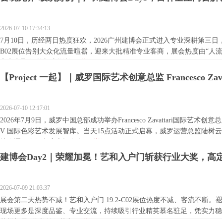
2026-07-10 17:34:13
7月10日，历经两日热度狂欢，2026广州建博会正式进入专业深耕第三日，富
B02展位告别大众化流量喧嚣，迎来大批精准专业客商，展会热度由“人流
客商齐聚 深挖门窗增长...
[详细]
【Project 一起】｜威罗国际艺术创意总监 Francesco Zav
2026-07-10 12:17:01
2026年7月9日，威罗中国总部成功举办Francesco Zavattari国际艺
V 国际色彩艺术发展智库。当天15点活动正式启幕，威罗运营总监陆树
持人逐一介绍出席本场发布...
[详细]
建博会Day2｜荣耀加冕！艺和入户门斩获行业大奖，高
2026-07-09 21:03:37
展会第二天热势不减！艺和入户门 19.2-C02展位热度不减、客流不断
现场更多是深度品鉴、专业交流，持续吸引行业精英慕名驻足，凭实力稳居
荣耀加冕 载誉前行艺和...
[详细]