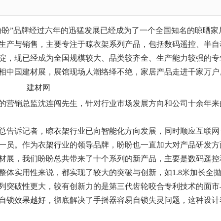
盼盼”品牌经过六年的迅猛发展已经成为了一个全国知名的晾晒家
生产与
销
售，主要专注于
晾衣架
系列产品，包括数码遥控、半自
淀，现已经成为全国规模较大、品类较齐全、生产能力较强的专
相中国建材展，展馆现场人潮络绎不绝，家居产品走进千家万户
的营销总监沈连闯先生，针对行业市场发展方向和公司十余年来
告诉记者，晾衣架行业已向智能化方向发展，同时顺应互联网
一员。作为衣架行业的领导品牌，盼盼也一直加大对产品研发方
材展，我们盼盼总共带来了十个系列的新产品，主要是数码遥控
整体实用性来说，都实现了较大的突破与创新，如1.8米加长全
列突破性更大，较有创新力的是第三代齿轮咬合专利技术的面市
重自锁效果越好，彻底解决了手摇器容易自锁失灵问题，这种设计