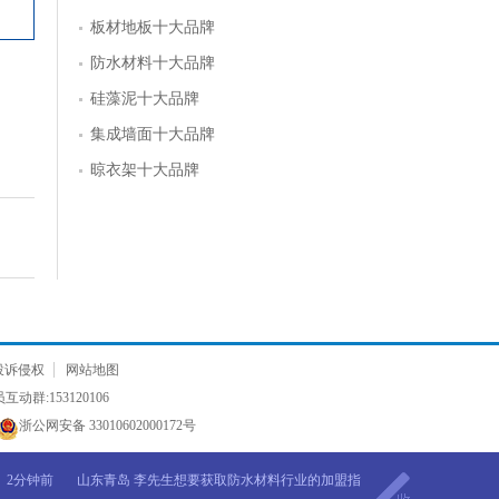
板材地板十大品牌
防水材料十大品牌
硅藻泥十大品牌
集成墙面十大品牌
晾衣架十大品牌
投诉侵权
网站地图
动群:153120106
59分钟前
河南郑州 倪先生想要获取管材的加盟指导
浙公网安备 33010602000172号
1分钟前
浙江杭州 郎先生想要获取美涂士漆的加盟资料
2分钟前
山东青岛 李先生想要获取防水材料行业的加盟指
导
4分钟前
河南信阳 姜先生想要评估防水材料的加盟预算