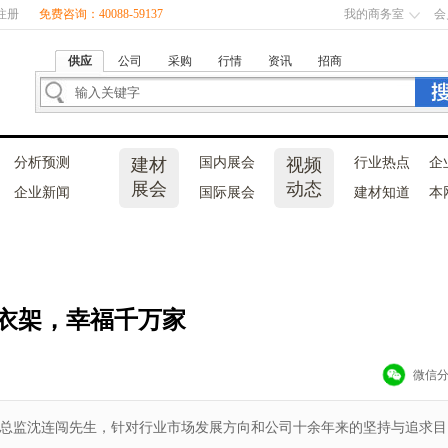
注册
免费咨询：40088-59137
我的商务室
会
供应
公司
采购
行情
资讯
招商
分析预测
建材
国内展会
视频
行业热点
企
展会
动态
企业新闻
国际展会
建材知道
本
衣架，幸福千万家
微信
总监沈连闯先生，针对行业市场发展方向和公司十余年来的坚持与追求目