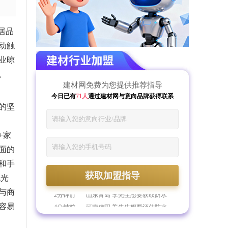
居品
动触
业晾
。
建材网免费为您提供推荐指导
今日已有
71人
通过建材网与意向品牌获得联系
的坚
+家
面的
和手
59分钟前
河南郑州 倪先生想要获取管材
获取加盟指导
的加盟指导
1分钟前
浙江杭州 郎先生想要获取美涂
抛光
士漆的加盟资料
2分钟前
山东青岛 李先生想要获取防水
与商
材料行业的加盟指导
4分钟前
河南信阳 姜先生想要评估防水
容易
材料的加盟预算
7分钟前
山东菏泽 庄女士想要获取门窗
行业的加盟资料
10分钟前
河北邯郸 蔡女士想要获取德技