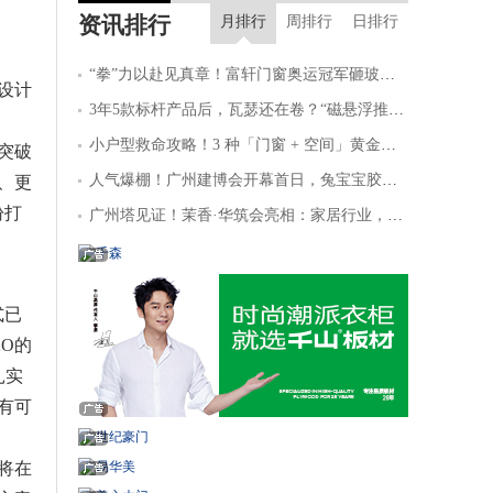
资讯排行
优品的加盟资料
18分钟前
江苏盐城 葛先生想要了解智能
月排行
周排行
日排行
锁行业的加盟预算
20分钟前
广东深圳 许先生想要获取地板
品牌的加盟指导
22分钟前
西藏日喀则 张先生想要获取门
“拳”力以赴见真章！富轩门窗奥运冠军砸玻璃铁拳挑战赛暨新型玻璃发布会广州建博会火爆出圈！
设计
窗行业的加盟指导
31分钟前
陕西西安 魏先生想要获取大王
3年5款标杆产品后，瓦瑟还在卷？“磁悬浮推拉系统”即将上市
椰板材的加盟资料
33分钟前
浙江绍兴 华先生想要获取轻质
小户型救命攻略！3 种「门窗 + 空间」黄金搭配
突破
砖的加盟资料
38分钟前
江苏徐州 文先生想要了解智能
家居的加盟预算
42分钟前
安徽合肥 雷先生想要获取建材
人气爆棚！广州建博会开幕首日，兔宝宝胶粘剂凭环保硬实力强势出圈
、更
行业的加盟指导
46分钟前
浙江宁波 王女士想要获取千年
盼打
广州塔见证！茉香·华筑会亮相：家居行业，为什么被一家板材企业引领CMF与全案落地？
舟的加盟资料
52分钟前
浙江行卓 文先生想要了解地板
板材的加盟预算
59分钟前
河南郑州 倪先生想要获取管材
的加盟指导
1分钟前
浙江杭州 郎先生想要获取美涂
士漆的加盟资料
2分钟前
山东青岛 李先生想要获取防水
式已
材料行业的加盟指导
4分钟前
河南信阳 姜先生想要评估防水
O的
材料的加盟预算
扎实
有可
将在