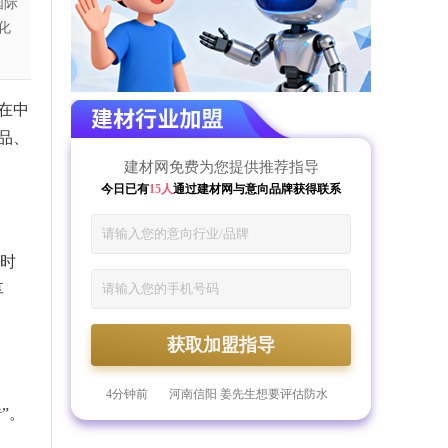
国际
化
在中
品、
建材网免费为您提供推荐指导
今日已有
15人
通过建材网与意向品牌获得联系
的时
享
59分钟前
河南郑州 倪先生想要获取管材
的加盟指导
1分钟前
浙江杭州 郎先生想要获取美涂
获取加盟指导
士漆的加盟资料
2分钟前
山东青岛 李先生想要获取防水
材料行业的加盟指导
4分钟前
河南信阳 姜先生想要评估防水
材料的加盟预算
7分钟前
山东菏泽 庄女士想要获取门窗
”。
行业的加盟资料
10分钟前
河北邯郸 蔡女士想要获取德技
优品的加盟资料
18分钟前
江苏盐城 葛先生想要了解智能