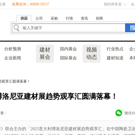
注册
免费咨询：40088-59137
我的商务室
会
供应
公司
采购
行情
资讯
招商
分析预测
建材
国内展会
视频
行业热点
企
展会
动态
企业新闻
国际展会
建材知道
本
展趋势观享汇圆满落幕！
意大利博洛尼亚建材展趋势观享汇圆满落幕！
读量：
微信
要》联合主办的「2025意大利博洛尼亚建材展趋势观享汇」在中国陶瓷卫