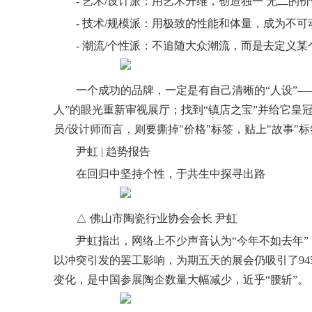
- 艺术/设计派：用艺术升维，创造
独一 无二
的价
- 技术/规模派：用极致的性能和体量，成为不
- 潮流/个性派：不追随大众潮流，而是去定义
一个成功的品牌，一定是有自己清晰的“人设”
人”的眼光重新审视展厅；找到“镇店之宝”并给它皇
员/设计师而言，则要撕掉"价格"标签，贴上"故事"
尹虹 | 趋势报告
在回归中坚持个性，于共生中探寻出路
△ 佛山市陶瓷行业协会会长 尹虹
尹虹指出，网络上不少声音认为“今年不如去年”
以冲突引发的罢工影响，为期五天的展会仍吸引了9457
变化，是中国参展陶企数量大幅减少，近乎“腰斩”。