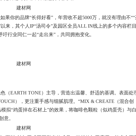
果你的品牌“长得好看”，年营收不超5000万，就没有理由不““
”以来，其个人IP“汤司令”及园区全员ALL IN线上的多个内容栏
呼吁行业同仁一起“走出来”，共同拥抱变化。
地色（EARTH TONE）主导，营造出温馨、舒适的基调。
表面处
 TOUCH），更注重手感与细腻肌理。“MIX & CREATE（混合创
模拟“鸡蛋掉在
石材
上”的效果，将咖啡色颗粒（似鸡蛋壳）与
创意。