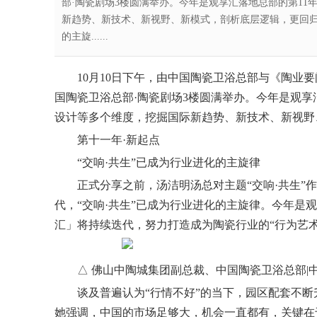
部·陶瓷剧场3楼圆满举办。今年是观享汇落地总部的第11
新趋势、新技术、新视野、新模式，剖析底层逻辑，更回归
的主旋......
10月10日下午，由中国
陶瓷
卫浴总部与《陶业要
国陶瓷卫浴总部·陶瓷剧场3楼圆满举办。今年是观享
设计等多个维度，挖掘国际新趋势、新技术、新视野
第十一年·新起点
“交响·共生”已成为行业进化的主旋律
正式分享之前，汤洁明汤总对主题“交响·共生
代，“交响·共生”已成为行业进化的主旋律。今年是
汇」将持续迭代，努力打造成为陶瓷行业的“行为艺术
△ 佛山中陶城集团副总裁、中国陶瓷卫浴总部|
谈及普遍认为“行情不好”的当下，园区配套不断
她强调，中国的市场足够大，机会一直都有，关
键
在