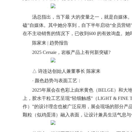
汤总指出，当下
最 大
的变量之一，就是自媒体。如
磕”自媒体。其中她分享到，自下半年启动“全员营
销
在不主动销售的情况下，已收到600 的有效询盘。她
陈家来 | 趋势报告
2025 Cersaie，岩板产品上有何新突破?
△ 诗连达创始人兼董事长 陈家来
· 颜色趋势与表面工艺：
2025年展会在色彩上由米黄色（BELGE）和大
上，胶水干粒工艺呈现“轻细触感”（LIGHT & FINE
作）”的设计理念也被广泛应用，展会现场的部分产品
颗粒（似鸡蛋清）融入表面，让设计兼具生活气息与