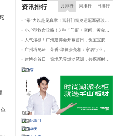
资讯排行
锁行业的加盟预算
20分钟前
广东深圳 许先生想要获取地板
月排行
周排行
日排行
品牌的加盟指导
22分钟前
西藏日喀则 张先生想要获取门
死
窗行业的加盟指导
31分钟前
陕西西安 魏先生想要获取大王
“拳”力以赴见真章！富轩门窗奥运冠军砸玻璃铁拳挑战赛暨新型玻璃发布会广州建博会火爆出圈！
目，
椰板材的加盟资料
33分钟前
浙江绍兴 华先生想要获取轻质
小户型救命攻略！3 种「门窗 + 空间」黄金搭配
砖的加盟资料
38分钟前
江苏徐州 文先生想要了解智能
人气爆棚！广州建博会开幕首日，兔宝宝胶粘剂凭环保硬实力强势出圈
家居的加盟预算
42分钟前
安徽合肥 雷先生想要获取建材
行业的加盟指导
46分钟前
浙江宁波 王女士想要获取千年
广州塔见证！茉香·华筑会亮相：家居行业，为什么被一家板材企业引领CMF与全案落地？
舟的加盟资料
52分钟前
浙江行卓 文先生想要了解地板
建博会首日｜窗境无界燃动琶洲，共探新时代理想人居新范式
板材的加盟预算
59分钟前
河南郑州 倪先生想要获取管材
的加盟指导
1分钟前
浙江杭州 郎先生想要获取美涂
士漆的加盟资料
2分钟前
山东青岛 李先生想要获取防水
材料行业的加盟指导
4分钟前
河南信阳 姜先生想要评估防水
理
材料的加盟预算
白色