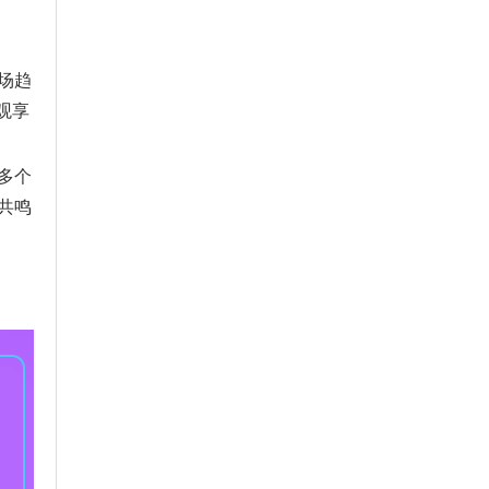
场趋
观享
多个
共鸣