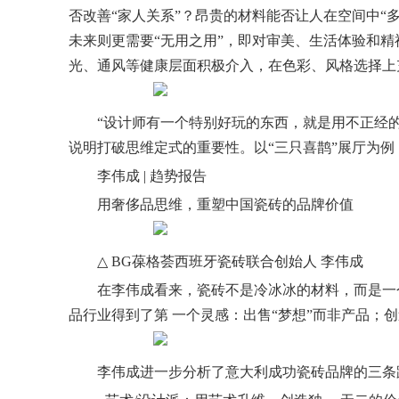
否改善“家人关系”？昂贵的材料能否让人在空间中“
未来则更需要“无用之用”，即对审美、生活体验和精
光、通风等健康层面积极介入，在色彩、风格选择上
“设计师有一个特别好玩的东西，就是用不正经的
说明打破思维定式的重要性。以“三只喜鹊”展厅为例
李伟成 | 趋势报告
用奢侈品思维，重塑中国瓷砖的品牌价值
△ BG葆格荟西班牙瓷砖联合创始人 李伟成
在李伟成看来，瓷砖不是冷冰冰的材料，而是一
品行业得到了
第 一
个灵感：出售“梦想”而非产品；创
李伟成进一步分析了意大利成功瓷砖品牌的三条