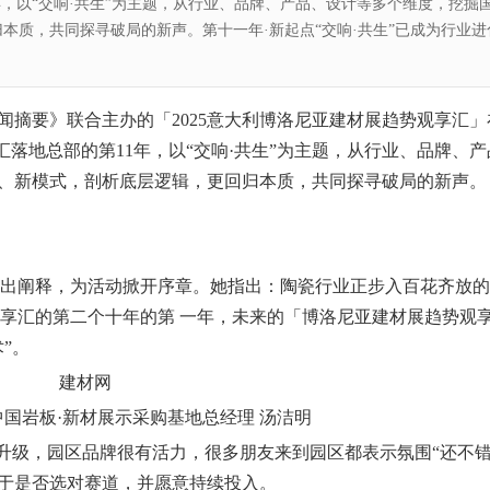
年，以“交响·共生”为主题，从行业、品牌、产品、设计等多个维度，挖掘
本质，共同探寻破局的新声。第十一年·新起点“交响·共生”已成为行业进
闻摘要》联合主办的「2025意大利博洛尼亚建材展趋势观享汇」
汇落地总部的第11年，以“交响·共生”为主题，从行业、品牌、产
、新模式，剖析底层逻辑，更回归本质，共同探寻破局的新声。
”作出阐释，为活动掀开序章。她指出：陶瓷行业正步入百花齐放
观享汇的第二个十年的
第 一
年，未来的「博洛尼亚建材展趋势观
”。
中国岩板·新材展示采购基地总经理 汤洁明
升级，园区品牌很有活力，很多朋友来到园区都表示氛围“还不错
于是否选对赛道，并愿意持续投入。