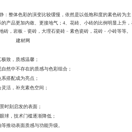
雅静：整体色彩的演变比较缓慢，依然是以低饱和度的素色砖为主
示的产品更加内敛、更接地气；4、花砖、小砖的比例明显上升，
﹣地砖，岩板﹣瓷砖，
大理石
瓷砖﹣素色瓷砖，花砖﹣小砖等等。
艺极致，质感温馨；
现自然中不存在的质感与色彩组合；
色系搭配成为亮点；
合灵活，补充素色空间；
美景时刻启发的表面；
引眼球，技术
门
槛逐渐降低；
釉等推动表面质感与功能升级。