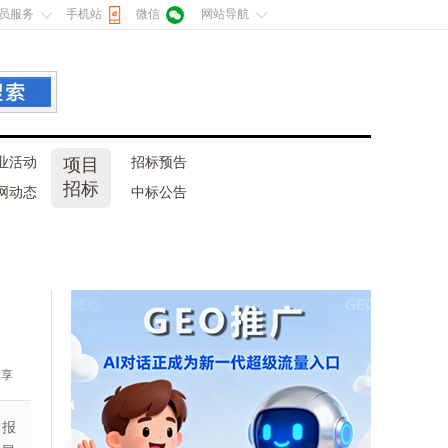
员服务
手机站
微信
网站导航
业活动
项目
招标预告
招标
网动态
中标公告
分享
。报