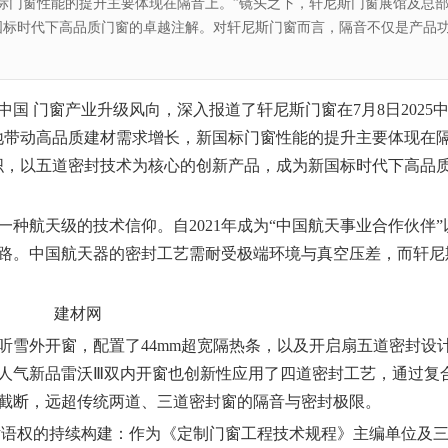
标门窗性能的提升主要体现在隔音上。”镜头之下，轩尼斯门窗展馆及总
国标时代下高品质门窗的卓越注解。对轩尼斯门窗而言，隔音不仅是产品
焦中
国
门
窗
产业升级风向，深入报道了轩尼斯
门窗
在7月8日2025
地带动高品质建材需求增长，新国标门窗性能的提升主要体现在
织，以五道密封技术为核心的创新产品，成为新国标时代下高品
种航天级的技术信仰。自2021年成为“中国航天事业合作伙伴”
路。中国航天器的密封工艺需耐受极端环境与真空压差，而轩尼
听雪外开窗，配置了44mm超宽隔热条，以及开启扇五道密封设
人气新品雷沃Ⅲ双内开窗也创新性应用了四道密封工艺，通过复
截断，远超传统两道、三道密封窗的隔音与密封极限。
话语权的持续构建：作为《定制门窗工程技术规程》主编单位及