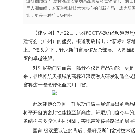
道明确指出：“新标准落地带动高品质建材需求增长，新国
厅人潮如织，以五道密封技术为核心的创新产品，成为新
能，更是一种航天级的技......
【
建材网
】
7月22日，央视CCTV-2财经频道聚
建博会（广州）的盛况。报道明确指出：“新标准落
上。”
镜头
之下，轩尼斯门窗展馆及总部展厅人潮如
窗的卓越注解。
对轩尼斯门窗而言，隔音不仅是产品功能，更是一
来，品牌将航天领域的高标准深度融入研发制造全链
窗将这一理念转化至民用门窗。
此次建博会期间，轩尼斯门窗主展馆展出的新品
将
平开窗
的密封性能拉至新高度。轩尼斯门窗今年的
条结构与多腔体协同阻隔，实现声波传导路径的层层
国家 级
双重认证的背后，是轩尼斯门窗对技术