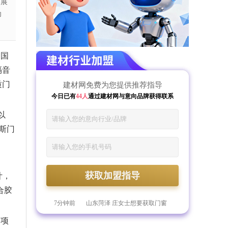
部展
功
中国
隔音
质门
建材网免费为您提供推荐指导
今日已有
44人
通过建材网与意向品牌获得联系
以
斯门
59分钟前
河南郑州 倪先生想要获取管材
的加盟指导
1分钟前
浙江杭州 郎先生想要获取美涂
获取加盟指导
计，
士漆的加盟资料
2分钟前
山东青岛 李先生想要获取防水
材料行业的加盟指导
4分钟前
河南信阳 姜先生想要评估防水
合胶
材料的加盟预算
7分钟前
山东菏泽 庄女士想要获取门窗
行业的加盟资料
10分钟前
河北邯郸 蔡女士想要获取德技
三项
优品的加盟资料
18分钟前
江苏盐城 葛先生想要了解智能