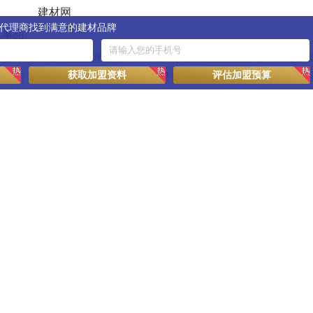
代理商找到满意的建材品牌
1单品
装建材商品,形成了客单值较高、复购率较低的特点。为了深挖存
获取加盟资料
评估加盟预算
主动引导消费者进行建材产品的日常换新升级,养成换建材跟换电
营销、品类专属活动等方式,京东与品牌共建优质的内容营销资产
东PLUS、京东直播、京东金榜等成熟工具的组合,以及包括流量
引导消费者提升家装建材产品焕新升级的频率。
喷出水/雨淋顶喷设计、恒温恒定的强大功能和优雅的钢琴按
键
造型
东小魔方的加持下,该产品在新品日首发期间销量高达3816套,
牧低水压免触魔力泡智能马桶S770,借助京东一系列营销工具的推
题的推动,仅用半年即成长为行业TOP1单品。
够用就好”,追求产品的高质价比。今年以来,京东携手多个品牌开
设计、生产、物流等环节的边际成本,并将其全部让利于消费者,同