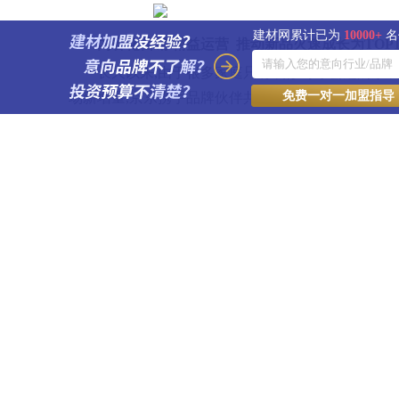
建材网累计已为
10000+
名
内容化营销 精益运营
推动新品火速成长为TOP
长久以来,由于很多家庭只有装修时才会选购家
免费一对一加盟指导
场新增量,京东携手品牌伙伴共创建材的电气化时代,
样的消费习惯。一方面,依托全域内容种草、热点借势
一方面,利用京东小魔方、京东秒 杀、百亿补贴、京
盘、精准锁客等在内的一系列精细化运营举措,共同
例如,基于九牧IMAX雨淋
花洒
26915独特的斜
重点推介了产品特性,渲染个性化沐浴的舒适体验。在京
至今售出超9万套,成为花洒品类的“口碑收割机”。九
以及“卫生间革命”“在智能马桶上看欧洲
杯
”等热点话
“大单机”“底价供货”合作模式为确定性增长托底
随着理性消费趋势的盛行,越来越多消费者讲求“
单机”、“底价供货”等全新合作模式,从全链路节省