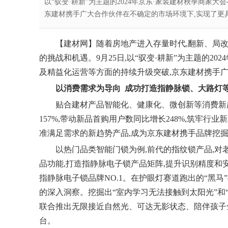
以“驭变·耕新”为主题的2024年京东·家装建材秋季商家
东建材携手广大合作伙伴在不确定的市场环境下,实现了更具确定
【
建材网
】
随着房地产进入存量时代,翻新、局
的挑战和机遇。9月25日,以“驭变·耕新”为主题的2
及精益化运营等方面的持续升级突破,京东建材携手
以消费需求为导向
成功
打造指
静脉锁、大
路灯
贴合建材产品智能化、健康化、微创新等消费新趋,
157%,带动新品首购用户数同比增长248%,筑牢
准满足需求的新趋势产品,成为京东建材携手品牌挖
以热
门
品类智能门锁为例,前代的
指纹锁
产品,对
品功能,打造指静脉
电子锁
产品矩阵,提升识别精度和安
指静脉电子锁品牌NO.1。在护眼
灯
赛道跑出的“黑马
的深入洞察。挖掘出“室内学习无法接触到太阳光”和
联合推出无限接近自然光、可达无影状态、陪伴孩子全
台。