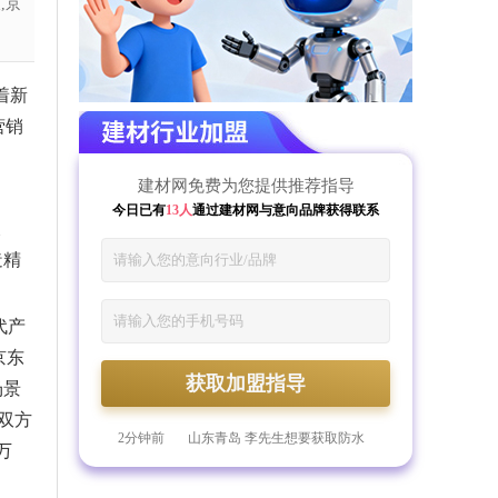
,京
着新
营
销
建材网免费为您提供推荐指导
今日已有
13人
通过建材网与意向品牌获得联系
长
造精
代产
京东
获取加盟指导
59分钟前
河南郑州 倪先生想要获取管材
场景
的加盟指导
1分钟前
浙江杭州 郎先生想要获取美涂
双方
士漆的加盟资料
2分钟前
山东青岛 李先生想要获取防水
万
材料行业的加盟指导
4分钟前
河南信阳 姜先生想要评估防水
材料的加盟预算
7分钟前
山东菏泽 庄女士想要获取门窗