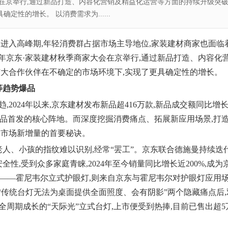
大会在京举行,通过新品打造、内容化营销及精益化运营等方面的持续升级突破
性的增长。 以消费需求为......
改进入高峰期,年轻消费群占据市场主导地位,家装建材商家也面临
024年京东·家装建材秋季商家大会在京举行,通过新品打造、内容化
广大合作伙伴在不确定的市场环境下,实现了更具确定性的增长。
等趋势爆品
2024年以来,京东建材发布新品超416万款,新品成交额同比增
行业新品首发的核心阵地。而深度挖掘消费痛点、拓展新应用场景,打
掘市场新增量的首要秘诀。
老人、小孩的指纹难以识别,经常“罢工”。京东联合德施曼持续迭
全性,受到众多家庭青睐,2024年至今销量同比增长近200%,成为
”——霍尼韦尔立式护眼灯,则来自京东与霍尼韦尔对护眼灯应用
“传统
台灯
无法为桌面提供全面照度、会有阴影”两个隐藏痛点后,
周期成长的“天际光”立式台灯,上市便受到热捧,目前已售出超5