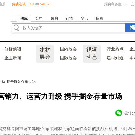
注册
免费咨询：40088-59137
我的商务室
会
供应
公司
采购
行情
资讯
招商
分析预测
建材
国内展会
视频
行业热点
企
展会
动态
企业新闻
国际展会
建材知道
本
升级 携手掘金存量市场
营销力、运营力升级 携手掘金存量市场
微信
消费群占据市场主导地位,家装建材商家也面临着新的挑战和机遇。9月25日