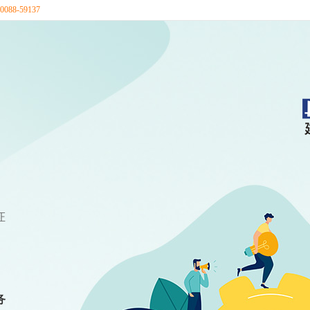
88-59137
证
务