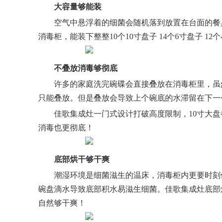
大容量够能装
空气中悬浮着的细菌会随机落到放置在台面的餐
消毒柜，能装下整整10个10寸
盘子
14个6寸盘子 12个
不叠放消毒够彻底
许多的家庭洗完碗碟会直接叠放在消毒柜里，虽
只能叠放。但是叠放会导致上个碗底的水滞留在下一
佳歌集成灶一门式设计打破高度限制，10寸大盘
消毒也更彻底！
底部烘干够干爽
潮湿环境是细菌滋生的温床，消毒柜内更要时刻
碗盘滴水导致底部积水易滋生细菌。佳歌集成灶底部
自然够干爽！