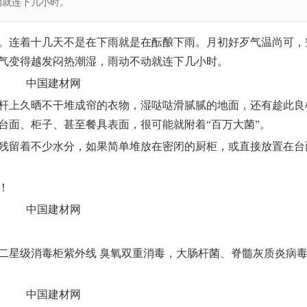
动就连下几小时。
。连着十几天不是在下雨就是在酝酿下雨。月初好歹气温尚可，
气变得越发闷热潮湿，雨动不动就连下几小时。
杆上久晒不干堆成帘的衣物，湿哒哒滑腻腻的地面，还有趁此良
台面
、柜子、甚至
餐具
表面，很可能就附着“百万大菌”。
残留着不少水分，如果简单堆放在密闭的厨柜，或直接放置在台
！
二星级消毒柜紫外线 臭氧双重消毒，大肠杆菌、脊髓灰质炎病