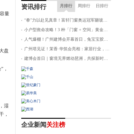
资讯排行
优品的加盟资料
18分钟前
江苏盐城 葛先生想要了解智能
月排行
周排行
日排行
锁行业的加盟预算
20分钟前
广东深圳 许先生想要获取地板
大容量
品牌的加盟指导
22分钟前
西藏日喀则 张先生想要获取门
“拳”力以赴见真章！富轩门窗奥运冠军砸玻璃铁拳挑战赛暨新型玻璃发布会广州建博会火爆出圈！
窗行业的加盟指导
31分钟前
陕西西安 魏先生想要获取大王
小户型救命攻略！3 种「门窗 + 空间」黄金搭配
椰板材的加盟资料
33分钟前
浙江绍兴 华先生想要获取轻质
人气爆棚！广州建博会开幕首日，兔宝宝胶粘剂凭环保硬实力强势出圈
砖的加盟资料
38分钟前
江苏徐州 文先生想要了解智能
家居的加盟预算
42分钟前
安徽合肥 雷先生想要获取建材
广州塔见证！茉香·华筑会亮相：家居行业，为什么被一家板材企业引领CMF与全案落地？
大盘
行业的加盟指导
46分钟前
浙江宁波 王女士想要获取千年
建博会首日｜窗境无界燃动琶洲，共探新时代理想人居新范式
舟的加盟资料
52分钟前
浙江行卓 文先生想要了解地板
”，
板材的加盟预算
59分钟前
河南郑州 倪先生想要获取管材
的加盟指导
1分钟前
浙江杭州 郎先生想要获取美涂
士漆的加盟资料
2分钟前
山东青岛 李先生想要获取防水
材料行业的加盟指导
4分钟前
河南信阳 姜先生想要评估防水
材料的加盟预算
，湿
干，
企业新闻
关注榜