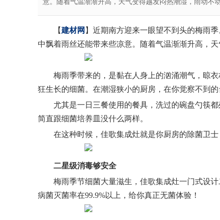
意。随着气温渐渐升高，天气变得越发闷热潮湿，雨动不
【
建材网
】近期南方迎来一眼望不到头的梅雨季
中飘着雨丝还能带来些凉意。随着气温渐渐升高，天
梅雨季带来的，是黏在人身上的汹涌潮气，晾衣
狂生长的细菌。在潮湿狭小的厨房，在你觉察不到的
尤其是一日三餐使用的餐具，洗过的
碗
盘
勺
筷都
简直跟细菌培养皿没什么两样。
在这种时候，佳歌集成灶就是你厨房的除菌卫士
二星级消毒够安全
梅雨季节细菌大量滋生，佳歌集成灶一
门
式设计
病菌灭菌率在99.9%以上，给你真正无菌体验！