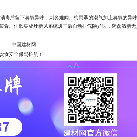
在消毒后留下臭氧异味，刺鼻难闻。梅雨季的潮气加上臭氧的异
菜肴。佳歌集成灶新风系统烘干后自动排气除异味，碗盘清新无
饮食安全保驾护航！