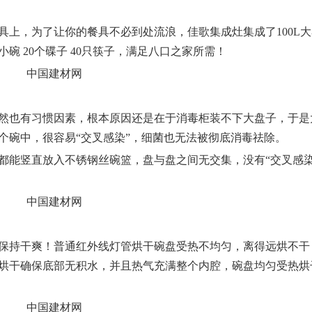
具上，为了让你的餐具不必到处流浪，佳歌集成灶集成了100L
小碗 20个
碟
子 40只
筷子
，满足八口之家所需！
然也有习惯因素，根本原因还是在于消毒柜装不下大盘子，于是
个碗中，很容易“交叉感染”，细菌也无法被彻底消毒祛除。
都能竖直放入不锈钢丝碗篮，盘与盘之间无交集，没有“交叉感染
保持干爽！普通
红外线灯
管烘干碗盘受热不均匀，离得远烘不干
烘干确保底部无积水，并且热气充满整个内腔，碗盘均匀受热烘