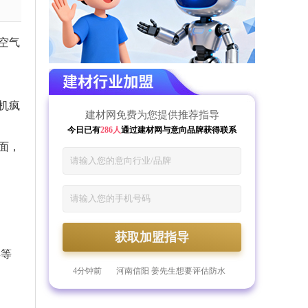
空气
机疯
建材网免费为您提供推荐指导
今日已有
286人
通过建材网与意向品牌获得联系
面，
59分钟前
河南郑州 倪先生想要获取管材
获取加盟指导
的加盟指导
1分钟前
浙江杭州 郎先生想要获取美涂
毒等
士漆的加盟资料
2分钟前
山东青岛 李先生想要获取防水
材料行业的加盟指导
4分钟前
河南信阳 姜先生想要评估防水
材料的加盟预算
7分钟前
山东菏泽 庄女士想要获取门窗
行业的加盟资料
10分钟前
河北邯郸 蔡女士想要获取德技