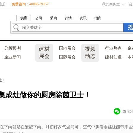
注册
免费咨询：40088-59137
我的商务室
会
供应
公司
采购
行情
资讯
招商
分析预测
建材
国内展会
视频
行业热点
企
展会
动态
企业新闻
国际展会
建材知道
本
士！
集成灶做你的厨房除菌卫士！
微信
在下雨就是在酝酿下雨。月初好歹气温尚可，空气中飘着雨丝还能带来些