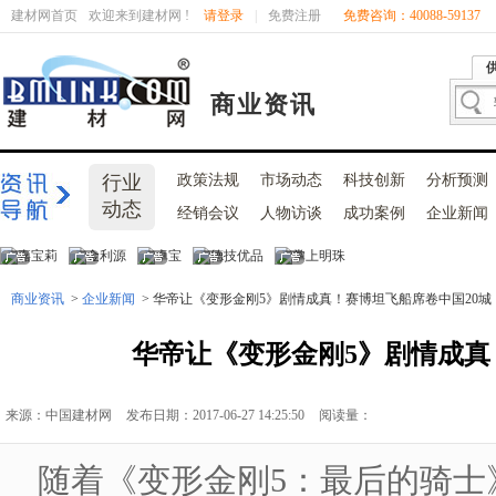
建材网首页
欢迎来到建材网 !
请登录
|
免费注册
免费咨询：40088-59137
商业资讯
行业
政策法规
市场动态
科技创新
分析预测
动态
经销会议
人物访谈
成功案例
企业新闻
商业资讯
>
企业新闻
> 华帝让《变形金刚5》剧情成真！赛博坦飞船席卷中国20城
华帝让《变形金刚5》剧情成真
来源：中国建材网
发布日期：2017-06-27 14:25:50
阅读量：
随着《变形金刚5：最后的骑士