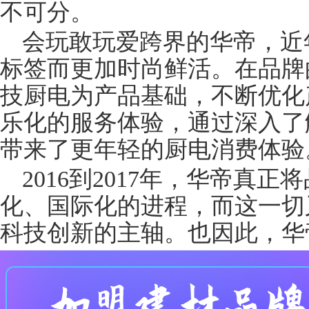
不可分。
会玩敢玩爱跨界的华帝，近
标签而更加时尚鲜活。在品牌
技厨电为产品基础，不断优化
乐化的服务体验，通过深入了
带来了更年轻的厨电消费体验
2016到2017年，华帝真
化、国际化的进程，而这一切
科技创新的主轴。也因此，华