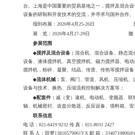
台。上海是中国重要的贸易基地之一，搅拌及混合设
设备的研制和开发技术的交流，并寻求与国外合作。
报到布展：
202
6年4月25-26
日
展
览：
202
6年4月27-29
日
撤
参展范围
◆
搅拌及混合设备：
混合机、混合设备、静态混
设备、液体搅拌机、真空搅拌机、磁力搅拌器、电动
搅拌机，粉碎、凝聚、结晶、传质、传热等搅拌设备
◆
流体机械：
泵、阀门、管道、风机、压缩机、
设备与技术、换热、压缩流程控制解决方案等；
◆
配套件：
减（变）速机、电动机、变频器、联
轴、机械密封、齿盘分散器、反应设备、填料箱、安
联系信息
电 话：021-6419 9232 传 真：021-8031 2427
联 系 人：田梦13816579061VX 邮 箱：3340710800@q