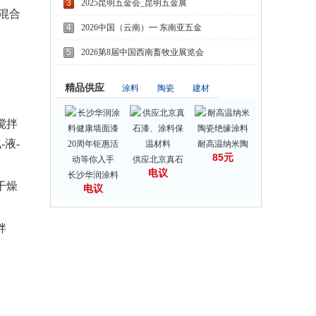
3
2025昆明五金会_昆明五金展
混合
4
2026中国（云南）━ 东南亚五金
5
2026第8届中国西南畜牧业展览会
精品供应
涂料
陶瓷
建材
搅拌
-液-
耐高温纳米陶
85元
供应北京真石
电议
长沙华润涂料
干燥
电议
拌