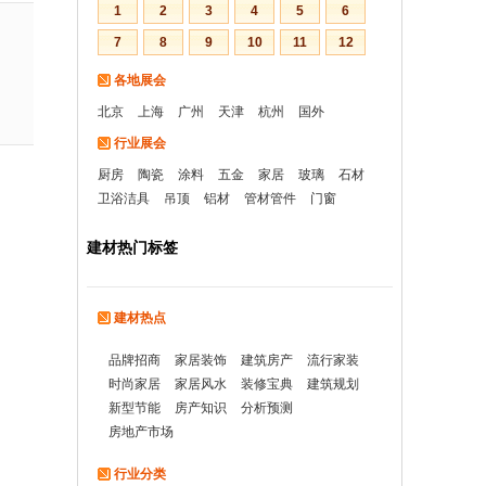
1
2
3
4
5
6
7
8
9
10
11
12
各地展会
北京
上海
广州
天津
杭州
国外
行业展会
厨房
陶瓷
涂料
五金
家居
玻璃
石材
卫浴洁具
吊顶
铝材
管材管件
门窗
建材热门标签
建材热点
品牌招商
家居装饰
建筑房产
流行家装
时尚家居
家居风水
装修宝典
建筑规划
新型节能
房产知识
分析预测
房地产市场
行业分类