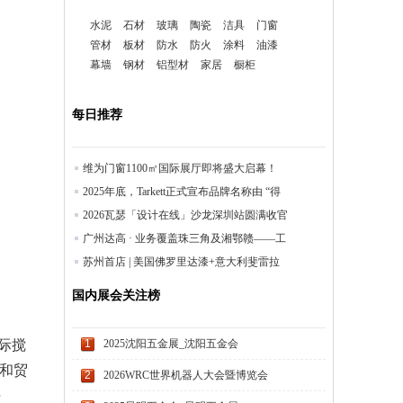
水泥
石材
玻璃
陶瓷
洁具
门窗
管材
板材
防水
防火
涂料
油漆
幕墙
钢材
铝型材
家居
橱柜
每日推荐
维为门窗1100㎡国际展厅即将盛大启幕！
2025年底，Tarkett正式宣布品牌名称由 “得
2026瓦瑟「设计在线」沙龙深圳站圆满收官
广州达高 · 业务覆盖珠三角及湘鄂赣——工
苏州首店 | 美国佛罗里达漆+意大利斐雷拉
国内展会关注榜
际搅
1
2025沈阳五金展_沈阳五金会
示和贸
2
2026WRC世界机器人大会暨博览会
平