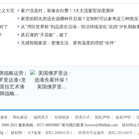
定义大宅
窗户没选对，装修全白费！3大主流窗型深度测评
家里的阳光房适合选哪种开启扇？定制时可以参考这三种情况
对了
从"湾区世界杯"到品质生活场：恒洁持续深化"此间"IP长期叙
学
真石漆的“天花板”，破了
无感智能家居：更懂生活、更有温度的理想“伙伴”
美国佛罗里…
牌战略…
通服务
网站建设
诚聘英才
友情链接
联系方式
隐私声明
版权声明
000-2022 服务热线：0571-89938887 请与我们联系:Service@BMlink.com
建材网会员互
址：
建材网
ICP备案：浙B2-20060159-1
经营许可证编号：浙B2-20110070