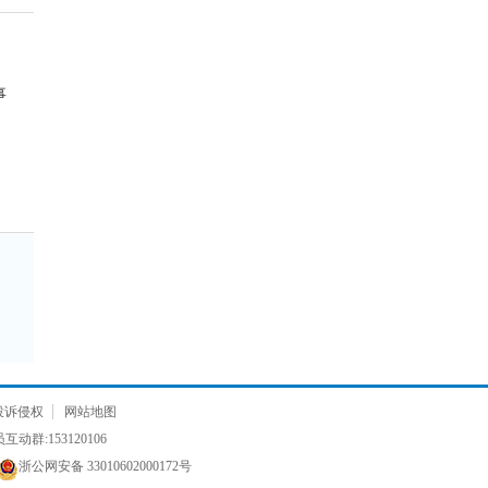
事
投诉侵权
网站地图
59分钟前
河南郑州 倪先生想要获取管材的加盟指导
动群:153120106
1分钟前
浙江杭州 郎先生想要获取美涂士漆的加盟资料
浙公网安备 33010602000172号
2分钟前
山东青岛 李先生想要获取防水材料行业的加盟指