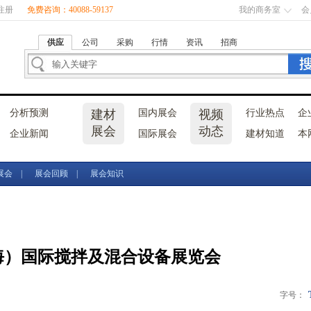
注册
免费咨询：40088-59137
我的商务室
会
供应
公司
采购
行情
资讯
招商
分析预测
建材
国内展会
视频
行业热点
企
展会
动态
企业新闻
国际展会
建材知道
本
展会
|
展会回顾
|
展会知识
上海）国际搅拌及混合设备展览会
字号：