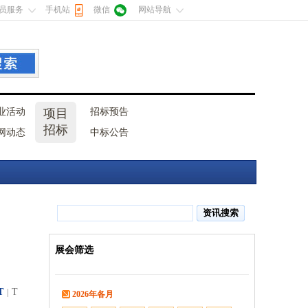
员服务
手机站
微信
网站导航
业活动
项目
招标预告
招标
网动态
中标公告
展会筛选
T
T
|
2026年各月