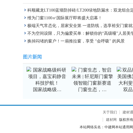
科顺藏龙LT100蓝墙防掉砖/LT200绿地防漏水：双龙组合
防水新标准
维为门窗1100㎡国际展厅即将盛大启幕！
极端天气常态化，居家安全第 一道防线，选享裕安门窗就
不为空间设限，只为偏爱买单：解锁你的“高级哑”人居美
换掉闷堵的窗户！一扇推拉窗，享受 “会呼吸” 的风景
图片新闻
国家战略级…
门窗生态，…
双品
关于我们
建材
建材网
版权所有 2
本站网络实名：中建网本站通用网