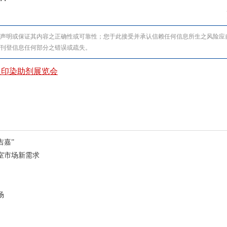
声明或保证其内容之正确性或可靠性；您于此接受并承认信赖任何信息所生之风险应
刊登信息任何部分之错误或疏失。
及印染助剂展览会
吉嘉”
净室市场新需求
场