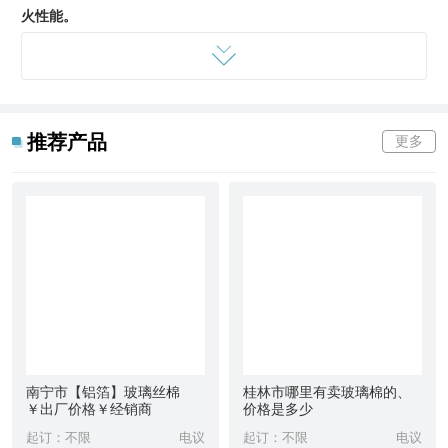
火性能。
岩棉作为***材料在欧洲已有几十年历史，应用于外墙外保温系
统，并有成熟的产品标准和认证指南，广泛用于学校、医院和高层
建筑等对防火有更高要求的外墙外保温系统。岩棉板憎水率大于
98%，吸湿率小于5%。产品除了原有的保温，隔热，降噪，
吸音
推荐产品
更多
和防火的功能外，产品更增加了防水盒隔水性能。使产品能够应用
一船舶，防潮建筑，防水工程等有特出要求的地方。
在建筑中，玻璃棉以及岩棉产品都是应用十分广泛的一种保温耐火
材料，为了提升建筑的防火系数，规定六层以上的楼房在建筑过程
中都要应用玻璃棉。
然而，为了适应大面积的敷设工程，将玻璃棉制成卷材——玻璃棉
卷毡，来简化施工，提升可变性。离心玻璃棉卷毡的用途主要体现
在房屋墙体、船舶机舱的隔热以及冷藏库恒温，还有就是离心玻璃
南宁市【铝箔】玻璃丝棉
桂林市哪里有卖玻璃棉的、
棉卷毡吸音的特性决定它能够应用与发电机房、泵房的降噪等等。
￥出厂价格￥经销商
价格是多少
起订：不限
电议
起订：不限
电议
离心玻璃棉卷毡的特点较突出的表现是保温隔热，除了这个优点之