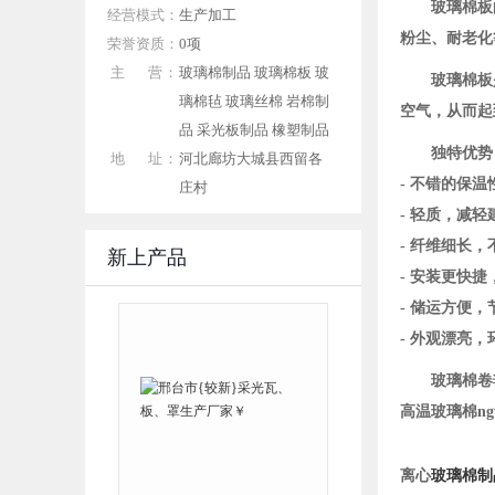
玻璃棉板
经营模式：
生产加工
粉尘、耐老化
荣誉资质：
0项
主 营：
玻璃棉制品 玻璃棉板 玻
玻璃棉板
璃棉毡 玻璃丝棉 岩棉制
空气，从而起
品 采光板制品 橡塑制品
独特优势
地 址：
河北廊坊大城县西留各
- 不错的保
庄村
- 轻质，减轻
- 纤维细长
新上产品
- 安装更快
- 储运方便，
- 外观漂亮
玻璃棉卷
高温玻璃棉ng
离心
玻璃棉制