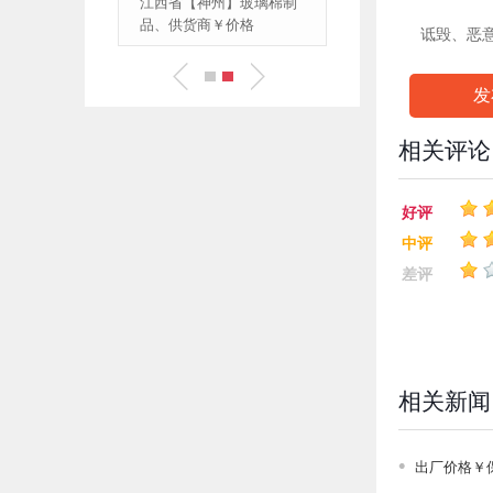
：钢结构玻璃棉
江西省【神州】玻璃棉制
】***、价格
品、供货商￥价格
诋毁、恶
发
相关评论
好评
中评
差评
相关新闻
出厂价格￥