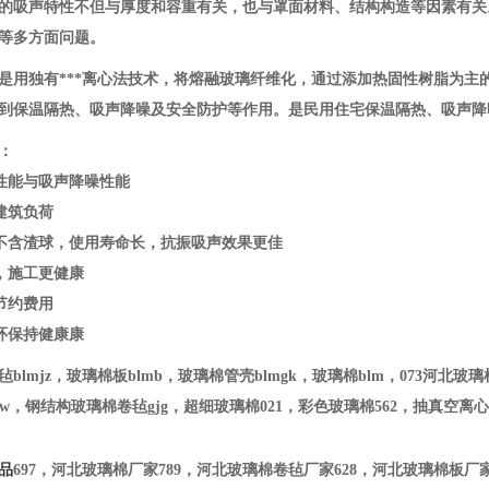
的吸声特性不但与厚度和容重有关，也与罩面材料、结构构造等因素有关
等多方面问题。
是用独有***离心法技术，将熔融玻璃纤维化，通过添加热固性树脂为主
到保温隔热、吸声降噪及安全防护等作用。是民用住宅保温隔热、吸声降
：
温性能与吸声降噪性能
建筑负荷
，不含渣球，使用寿命长，抗振吸声效果更佳
捷，施工更健康
节约费用
，环保持健康康
毡blmjz，玻璃棉板blmb，玻璃棉管壳blmgk，玻璃棉blm，073河
w，钢结构玻璃棉卷毡gjg，超细玻璃棉021，彩色玻璃棉562，抽真空离心
品
697，河北玻璃棉厂家789，河北玻璃棉卷毡厂家628，河北玻璃棉板厂