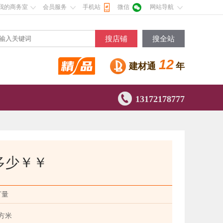
我的商务室
会员服务
手机站
微信
网站导航
搜店铺
搜全站
12
建材通
年

13172178777
多少￥￥
订量
方米