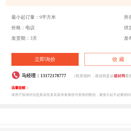
最小起订量：9平方米
所
价格：电议
供货
发货期：3天
发布
立即询价
收 藏

马经理：13172178777
（联系我时，请说明是从
建材网
看
温馨提醒：
请用户加强对信息真实性及其发布者身份与资质的甄别，避免引起不必要的