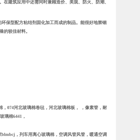
。在建筑应用中还需同时兼顾造价、美观、防火、防潮、
的环保型配方粘结剂固化加工而成的制品。能很好地禁锢
噪的较佳材料。
北玻璃棉，074河北玻璃棉卷毡，河北玻璃棉板， ，像素管，耐
玻璃棉6441，
家blmbcj，列车用离心玻璃棉，空调风管风管，暖通空调