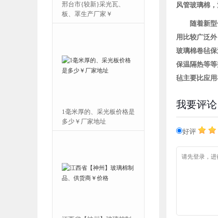
铝箔】玻璃丝棉
邢台市{较新}采光瓦、
风管玻璃棉，
格￥经销商
板、罩生产厂家￥
随着新型
用比较广泛外
玻璃棉卷毡保
保温隔热等等
毡主要比应用
我要评论
里有卖玻璃棉
1毫米厚的、采光板价格是
是多少
多少￥厂家地址
好评