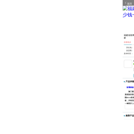
返回
福建省玻
家
价格电议
所在地：
发货期：
发布时间 ：
产品详情
玻璃棉板
施工建议
意框架应垂
隔60cm
板，并将其
一侧固定上
玻璃棉
施工建议
的垂直安装
推荐产品
棉钉)将玻
卷材中点放
高度不超过
过1.35m
时，水平展
岩棉钉)，