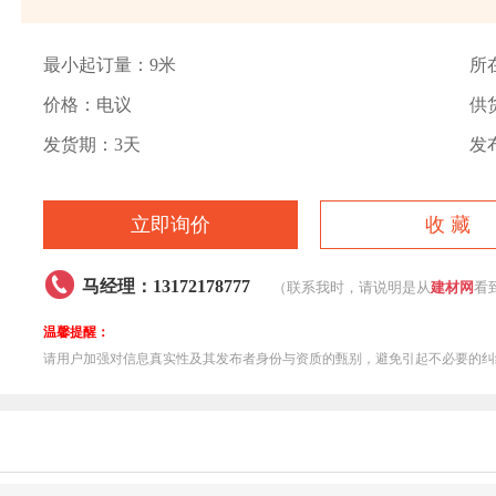
最小起订量：9米
所
价格：电议
供货
发货期：3天
发布
立即询价
收 藏

马经理：13172178777
（联系我时，请说明是从
建材网
看
温馨提醒：
请用户加强对信息真实性及其发布者身份与资质的甄别，避免引起不必要的