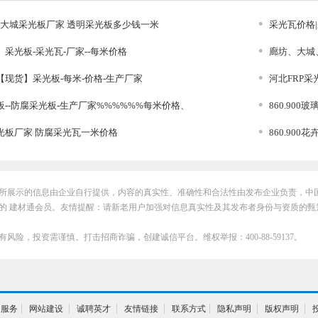
0廊坊大城采光板厂家 透明采光板多少钱一米
采光瓦价格
采光板-采光瓦-厂家--每米价格
廊坊、大城
现货】采光板-每米-价格-生产厂家
河北FRP采
--防腐采光板-生产厂家%%%%%%每米价格、
860.90
光板厂家 防腐采光瓦一米价格
860.90
所展示的信息由企业自行提供，内容的真实性、准确性和合法性由发布企业负责，中
的 建材通会员。友情提醒：请新老用户加强对信息真实性及其发布者身份与资质的甄
有风险，投资需谨慎。打击招商诈骗，创建诚信平台。维权举报：400-88-59137。
通服务
网站建设
诚聘英才
友情链接
联系方式
隐私声明
版权声明