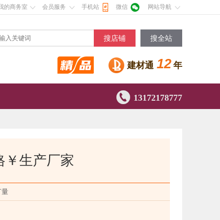
我的商务室
会员服务
手机站
微信
网站导航
搜店铺
搜全站
12
建材通
年

13172178777
格￥生产厂家
订量