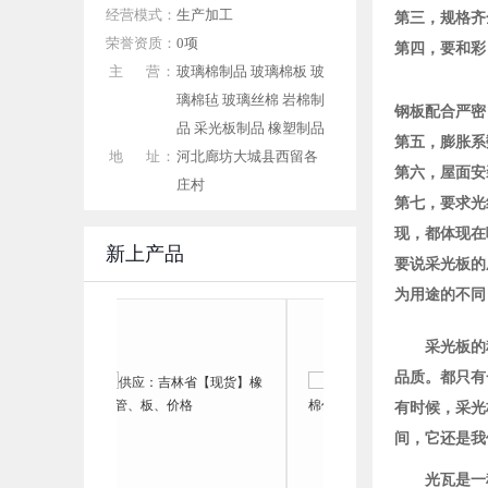
经营模式：
生产加工
第三，规格齐
荣誉资质：
0项
第四，要和彩
主 营：
玻璃棉制品 玻璃棉板 玻
璃棉毡 玻璃丝棉 岩棉制
钢板配合严密
品 采光板制品 橡塑制品
第五，膨胀系
地 址：
河北廊坊大城县西留各
第六，屋面安
庄村
第七，要求光
现，都体现在
新上产品
要说采光板的
为用途的不同
采光板的
品质。都只有
有时候，采光
间，它还是我
光瓦是一