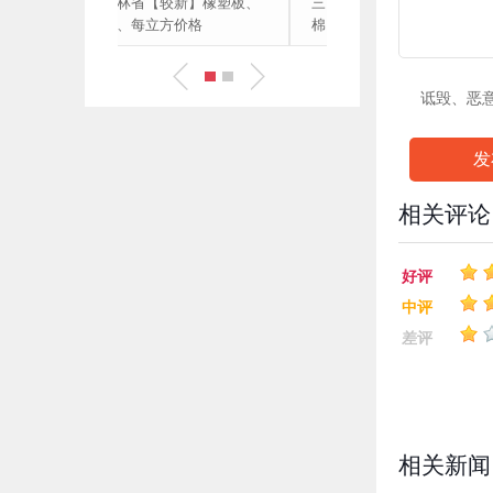
吉林省【较新】橡塑板、
三门峡市【颜色】玻璃
管、每立方价格
棉、出厂价格、
诋毁、恶
发
相关评论
好评
中评
差评
相关新闻