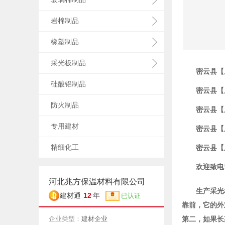
岩棉制品
橡塑制品
采光板制品
密云县【
硅酸铝制品
密云县【
防火制品
密云县【
专用建材
密云县【
精细化工
密云县【
欢迎致电**
河北兆方保温材料有限公司
生产采光
12
建材通
年
已认证
靠前，它的外
企业类型：
建材企业
第二，如果长