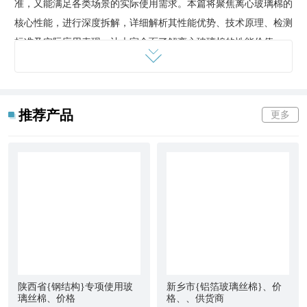
准，又能满足各类场景的实际使用需求。本篇将聚焦离心玻璃棉的
核心性能，进行深度拆解，详细解析其性能优势、技术原理、检测
标准及实际应用表现，让大家全面了解离心玻璃棉的性能价值。
首先，在防火性
能方面，离心玻璃棉是目前保温材料中防火等级品
类之一，全系产品均达到GB 8624-2012 A1级不燃标准，这一性能
源于其无机材质的本质和科学的生产工艺。离心玻璃棉以天然石英
推荐产品
更多
砂、纯碱等无机矿物为原料，这些原料本身不燃、无烟、无毒，熔
点高达1200℃以上，经过高温熔融、离心喷吹制成的超细纤维，依
然保留了无机材质的防火特性，在高温环境下（即使达到1000℃以
上），也不会熔化、不会滴落，更不会释放有毒有害气体，仅会出
现轻微收缩，收缩率控制在5%以内，能够有效延缓火灾蔓延，为
人员疏散和消防救援争取宝贵时间
其次，在保温隔热性能方面，离心玻璃棉凭借其独特的超细纤维三
维网状结构，实现了高效保温的效果，其导热系数低至
≤0.032W/(m·K)，远优于行业平均水平，这一性能的核心原理的
陕西省{钢结构}专项使用玻
新乡市{铝箔玻璃丝棉}、价
是“微孔锁热”。离心玻璃棉内部的超细纤维直径仅为5-8μm，相互
璃丝棉、价格
格、、供货商