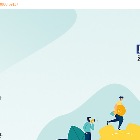
88-59137
证
务