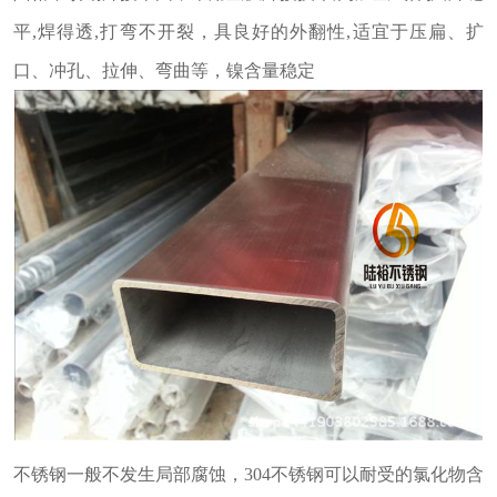
平,焊得透,打弯不开裂，具良好的外翻性,适宜于压扁、扩
口、冲孔、拉伸、弯曲等，镍含量稳定
不锈钢一般不发生局部腐蚀，304不锈钢可以耐受的氯化物含