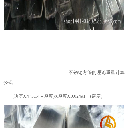
不锈钢方管的理论重量计算
公式
(边宽Χ4÷3.14－厚度)Χ厚度Χ0.02491 (密度）