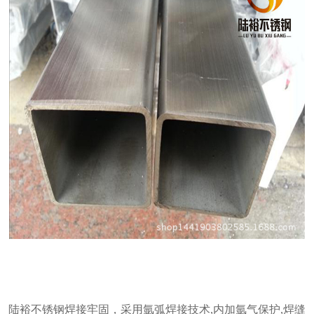
陆裕不锈钢焊接牢固，采用氩弧焊接技术,内加氩气保护,焊缝