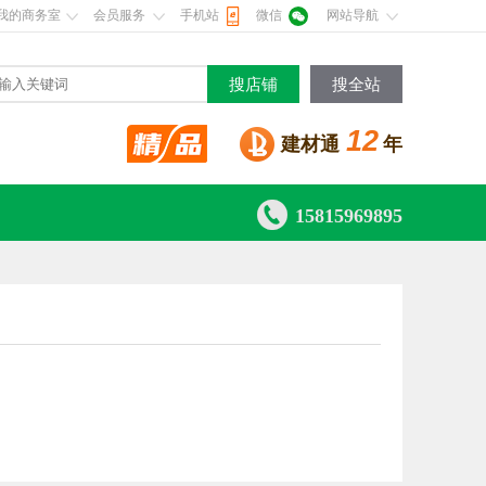
我的商务室
会员服务
手机站
微信
网站导航
搜店铺
搜全站
12
建材通
年

15815969895