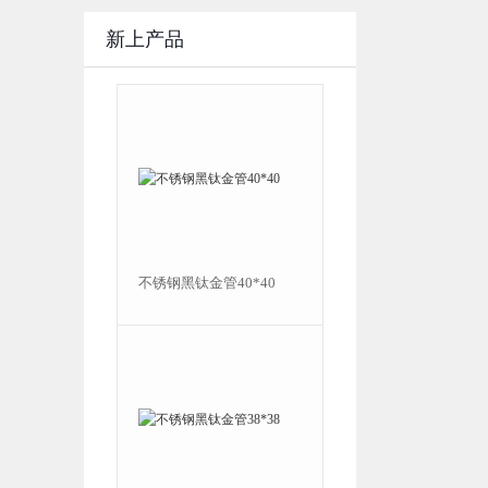
新上产品
管16*16*0.5
不锈钢黑钛金管40*40