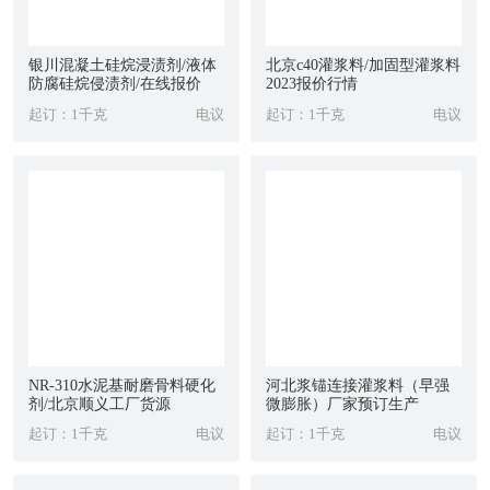
银川混凝土硅烷浸渍剂/液体
北京c40灌浆料/加固型灌浆料
防腐硅烷侵渍剂/在线报价
2023报价行情
起订：1千克
电议
起订：1千克
电议
NR-310水泥基耐磨骨料硬化
河北浆锚连接灌浆料（早强
剂/北京顺义工厂货源
微膨胀）厂家预订生产
起订：1千克
电议
起订：1千克
电议