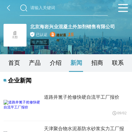
北京海岩兴业混凝土外加剂销售有限公司
15
已认证
建材通
年
生产加工
首页
产品
介绍
新闻
招商
联系
企业新闻
道路井篦子抢修快硬自流平工厂报价
09/02
天津聚合物水泥基防水砂浆实力工厂报