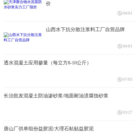
价
04/01
山西水下抗分散注浆料工厂自营品牌
04/01
透水混凝土应用掺量（每立方8-10公斤）
07/05
长治批发混凝土防油渗砂浆/地面耐油渍腐蚀砂浆
03/27
唐山厂供单组份益胶泥/大理石粘贴益胶泥