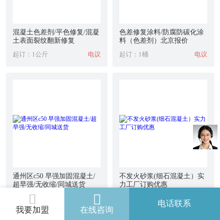
混凝土色差剂/平色修复/混凝
色差修复涂料/防腐防碳化涂
土表面裂纹翻新修复
料（色差剂）北京报价
起订：1公斤
电议
起订：1桶
电议
通州区c50 早强加固混凝土/
不发火砂浆(细石混凝土）实
超早强/无收缩/同城送货
力工厂订购优惠
起订：1吨
电议
起订：1千克
电议
电话联系
我要加盟
在线咨询