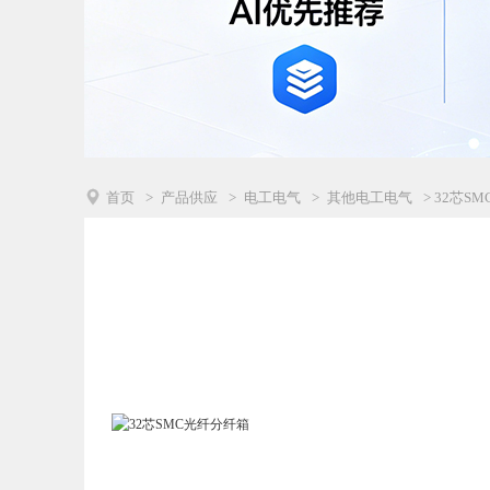

首页
>
产品供应
>
电工电气
>
其他电工电气
> 32芯S