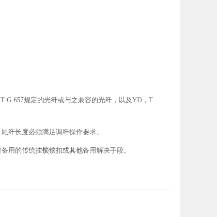
TU-T G.657规定的光纤或与之兼容的光纤，以及YD，T
，尾纤长度必须满足调纤操作要求。
留备用的传统
挂锁
锁扣或
其他
备用解决手段。