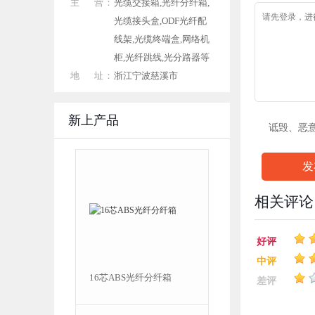
主 营：
光缆交接箱,光纤分纤箱,
光缆接头盒,ODF光纤配
线架,光缆终端盒,网络机
柜,光纤跳线,光分路器等
地 址：
浙江宁波慈溪市
新上产品
诋毁、恶
发
相关评论
好评
中评
16芯ABS光纤分纤箱
16芯SMC光纤分纤箱
差评