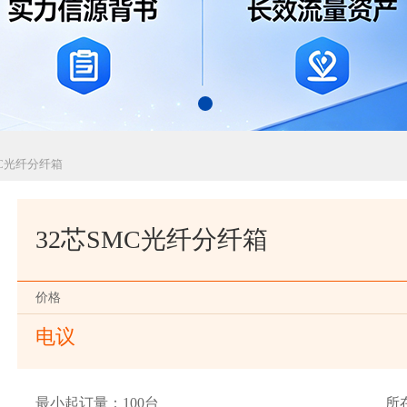
MC光纤分纤箱
32芯SMC光纤分纤箱
价格
电议
最小起订量：100台
所