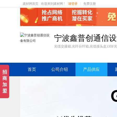
建材网首页
欢迎来到建材网 !
请登录
|
免费注册
宁波鑫普创通信设
光缆交接箱,光纤分纤箱,光缆接头盒,ODF
首页
公司介绍
产品供应
招
商
加
盟