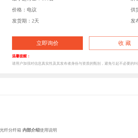
价格：电议
供货
发货期：2天
发布
立即询价
收 藏
1
温馨提醒：
请用户加强对信息真实性及其发布者身份与资质的甄别，避免引起不必要的
MC光纤分纤箱
内部介绍
使用说明