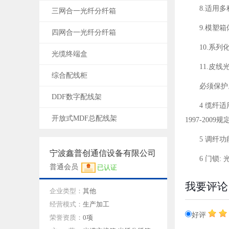
8.适用
三网合一光纤分纤箱
9.模塑
四网合一光纤分纤箱
10.系列
光缆终端盒
11.皮
综合配线柜
必须保护
DDF数字配线架
4 缆纤适
开放式MDF总配线架
1997-20
5 调纤
宁波鑫普创通信设备有限公司
6 门锁
普通会员
已认证
我要评论
企业类型：
其他
经营模式：
生产加工
好评
荣誉资质：
0项