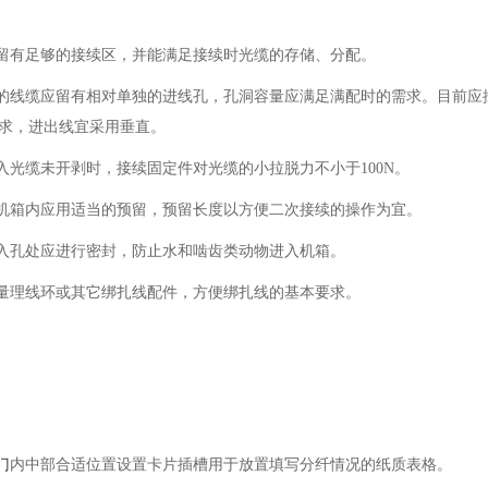
应留有足够的接续区，并能满足接续时光缆的存储、分配。
类的线缆应留有相对单独的进线孔，孔洞容量应满足满配时的需求。目前应
求，进出线宜采用垂直。
引入光缆未开剥时，接续固定件对光缆的小拉脱力不小于100N。
在机箱内应用适当的预留，预留长度以方便二次接续的操作为宜。
引入孔处应进行密封，防止水和啮齿类动物进入机箱。
数量理线环或其它绑扎线配件，方便绑扎线的基本要求。
门
内中部合适位置设置卡片插槽用于放置填写分纤情况的纸质表格。