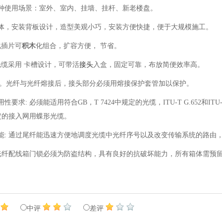
多种使用场景：室外、室内、挂墙、挂杆、新老楼盘。
箱体，安装背板设计，造型美观小巧，安装方便快捷，便于大规模施工。
化插片可
积木
化组合，扩容方便， 节省。
线光缆采用 卡槽设计，可带活
接头
入盒，固定可靠，布放简便效率高。
。光纤与光纤熔接后，接头部分必须用熔接保护套管加以保护。
用性要求: 必须能适用符合GB，T 7424中规定的光缆，ITU-T G.652和I
09规定的接入网用蝶形光缆。
功能: 通过尾纤能迅速方便地调度光缆中光纤序号以及改变传输系统的路由
: 光纤配线箱门锁必须为防盗结构，具有良好的抗破坏能力，所有箱体需预
中评
差评