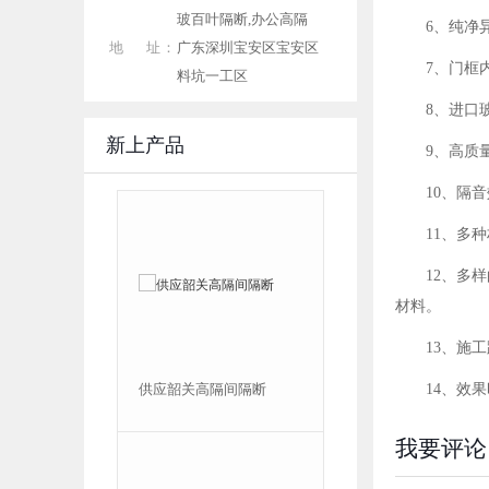
玻百叶隔断,办公高隔
6、纯净
地 址：
广东深圳宝安区宝安区
7、门框
料坑一工区
8、进口
新上产品
9、高质
10、隔
11、多
12、多
材料。
13、施
供应韶关高隔间隔断
惠州玻璃隔断墙
14、效
我要评论