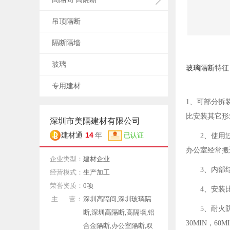
吊顶隔断
隔断隔墙
玻璃
玻璃隔断
特征
专用建材
1、可部分拆
比安装其它形
深圳市美隔建材有限公司
14
建材通
年
已认证
2、使用
办公室经常搬
企业类型：
建材企业
3、内部
经营模式：
生产加工
荣誉资质：
0项
4、安装
主 营：
深圳高隔间,深圳玻璃隔
5、耐火
断,深圳高隔断,高隔墙,铝
30MIN，6
合金隔断,办公室隔断,双