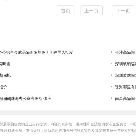
首页
上一页
下一页
办公铝合金成品隔断隔墙隔间间隔屏风批发
长沙高隔间
隔断墙
深圳玻璃隔
璃隔断厂
深圳玻璃间
报价
珠海哪里有
高隔间|珠海办公室高隔断|供应
南昌高隔间
所展示的信息由企业自行提供，内容的真实性、准确性和合法性由发布企业负责，中
的 建材通会员。友情提醒：请新老用户加强对信息真实性及其发布者身份与资质的甄