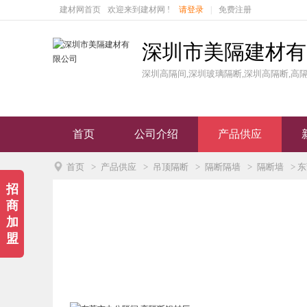
建材网首页
欢迎来到建材网 !
请登录
|
免费注册
深圳市美隔建材有
深圳高隔间,深圳玻璃隔断,深圳高隔断,高
首页
公司介绍
产品供应

首页
>
产品供应
>
吊顶隔断
>
隔断隔墙
>
隔断墙
> 
招
商
加
盟