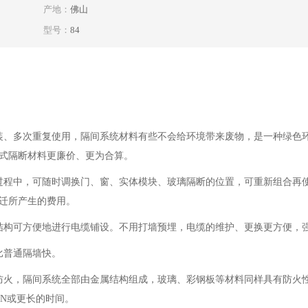
产地：
佛山
型号：
84
装、多次重复使用，隔间系统材料有些不会给环境带来废物，是一种绿色
式隔断材料更廉价、更为合算。
过程中，可随时调换门、窗、实体模块、玻璃隔断的位置，可重新组合再
迁所产生的费用。
结构可方便地进行电缆铺设。不用打墙预埋，电缆的维护、更换更方便，
比普通隔墙快。
防火，隔间系统全部由金属结构组成，玻璃、彩钢板等材料同样具有防火
0MIN或更长的时间。