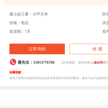
最小起订量：20平方米
所
价格：电议
供
发货期：7天
发布
立即询价
收 藏

蔡先生：15013776768
（联系我时，请说明是从
建材网
看
温馨提醒：
请用户加强对信息真实性及其发布者身份与资质的甄别，避免引起不必要的