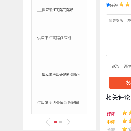
好评
供应阳江高隔间隔断
东莞隔断 高隔间 供应
诋毁、恶
发
相关评论
供应肇庆四会隔断高隔间
佛山玻璃隔断
好评
中评
差评