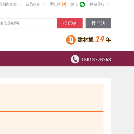
我的商务室
会员服务
手机站
微信
网站导航
搜店铺
搜全站
14
建材通
年

15013776768