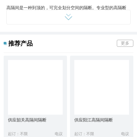
高隔间是一种到顶的，可完全划分空间的隔断。专业型的高隔断
间，不仅能实现传统的空间分隔的功能，而且他在采光、隔音、防
火、环保、易安装、可重复利用、可批量生产等特点上明显优于传
统隔墙。
推荐产品
更多
基本资料
玻璃产品的特点主要以通透开阔为主，欧美发达国家在上个世纪初
期就研制出高度度可以用于结构支撑的钢化玻璃，并广泛采用无框
装配的技术，充分体现出玻璃产品特有的效果。出于我国玻璃加工
水平及安装水平的限制，目前我国还是以框架方式作为主要玻璃的
安装固定方式，其实，现在我国的玻璃生产水平已经达到较有优势
水平，已经生产出强度完全可以达到结构件水平的玻璃，配合先进
的安装技术，完全可以实现任何情况下的纯玻璃工程的安装。同
时，也有行业内的安装技术筹备，早已成功解决了如布线重复使用
供应韶关高隔间隔断
供应阳江高隔间隔断
等相关问题，相信这种充分体现玻璃产品特点的技术会大放异彩。
起订：不限
电议
起订：不限
电议
玻璃隔断的设计