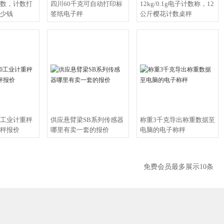
数，计数打
四川60千克可自动打印标
12kg/0.1g电子计数称，12
少钱
签纸电子秤
公斤樱花计数桌秤
1
000工业计重秤
供应悬臂梁SB系列传感器
称重3千克导出称重数据至
秤报价
哪里有卖一套的报价
电脑的电子称秤
免费会员最多展示10条