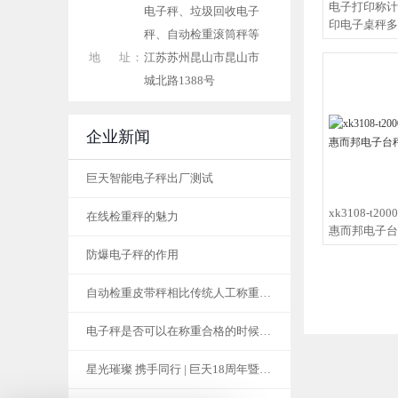
电子打印称计
电子秤、垃圾回收电子
印电子桌秤多
秤、自动检重滚筒秤等
地 址：
江苏苏州昆山市昆山市
城北路1388号
企业新闻
巨天智能电子秤出厂测试
xk3108-t2
在线检重秤的魅力
惠而邦电子台
防爆电子秤的作用
自动检重皮带秤相比传统人工称重有什么好处？
电子秤是否可以在称重合格的时候自动打印不干胶标签纸？
星光璀璨 携手同行 | 巨天18周年暨联合年会成功举办