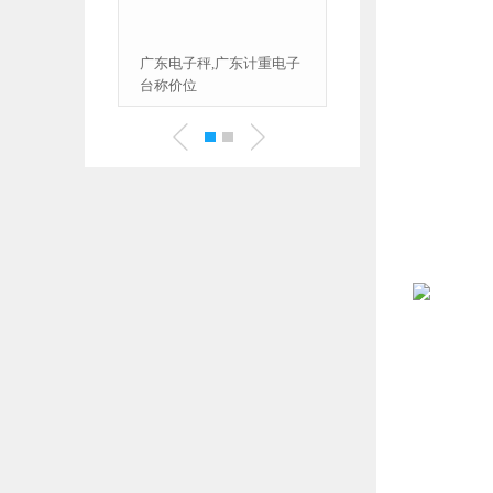
,广东计重电子
称重3千克导出称重数据至
电脑的电子称秤