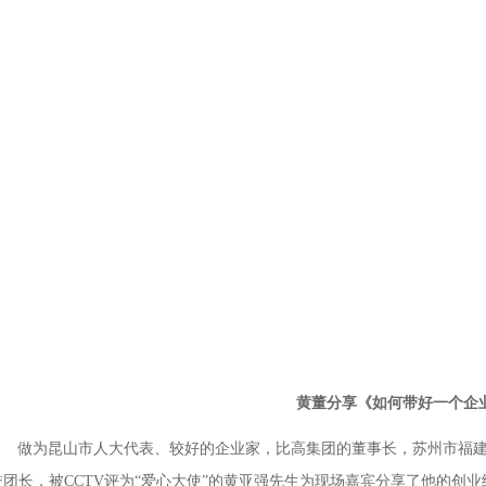
黄董分享《如何带好一个企
做为昆山市人大代表、较好的企业家，比高集团的董事长，苏州市福建
誉团长，被CCTV评为“爱心大使”的黄亚强先生为现场嘉宾分享了他的创