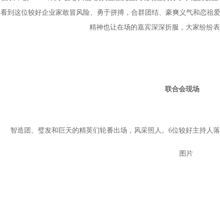
看到这位较好企业家敢冒风险、勇于拼搏，合群团结、豪爽义气和恋祖爱
精神也让在场的嘉宾深深折服，大家纷纷表
联合会现场
造团、璧发和巨天的精英们轮番出场，风采照人。6位较好主持人落落