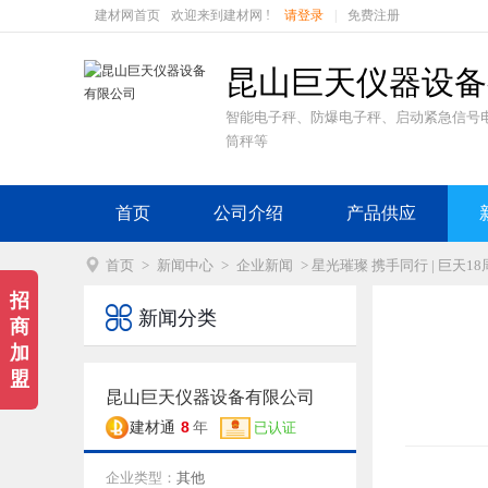
建材网首页
欢迎来到建材网 !
请登录
|
免费注册
昆山巨天仪器设备
智能电子秤、防爆电子秤、启动紧急信号
筒秤等
首页
公司介绍
产品供应

首页
>
新闻中心
>
企业新闻
> 星光璀璨 携手同行 | 巨天
招

新闻分类
商
加
盟
昆山巨天仪器设备有限公司
8
建材通
年
已认证
企业类型：
其他