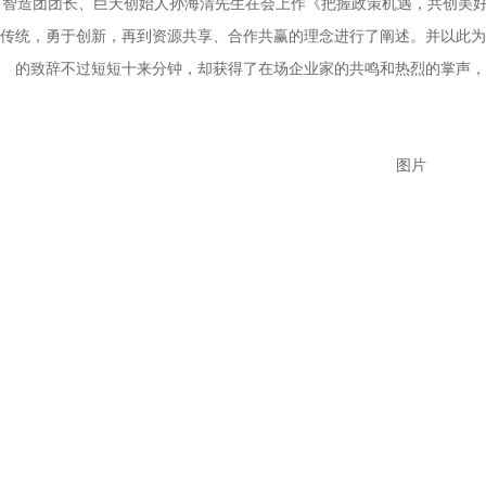
智造团团长、巨天创始人孙海清先生在会上作《把握政策机遇，共创美
传统，勇于创新，再到资源共享、合作共赢的理念进行了阐述。并以此为
的致辞不过短短十来分钟，却获得了在场企业家的共鸣和热烈的掌声，