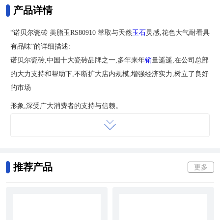
产品详情
“诺贝尔瓷砖 美脂玉RS80910 萃取与天然
玉石
灵感,花色大气耐看具
有品味”的详细描述:
诺贝尔瓷砖,中国十大瓷砖品牌之一,多年来年
销
量遥遥,在公司总部
的大力支持和帮助下,不断扩大店内规模,增强经济实力,树立了良好
的市场
形象,深受广大消费者的支持与信赖。
郑州瓷砖市场有哪些瓷砖可供选择
目前市场上有许许多多瓷砖可供选择,各个
陶瓷
企业也推出了他们
的主打品牌,诺贝尔磁砖经过系统的收集,把市场上的瓷砖进行了以
推荐产品
更多
下分类。希望对将要装修的朋友有所帮助。
地面砖
类 ：地面石纹砖 ,地面
玻化砖
,地面亚光砖,地面抛光砖,地面
半抛砖, 地面木纹砖, 地面仿古砖 。
内墙砖类 ：内墙釉面砖 ,内墙抛光砖 ,内墙玻化砖,内墙亚光砖,内墙