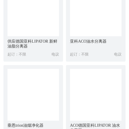
面包砖 ,内墙玻璃砖,小规格内墙砖,内墙仿古砖 ,内墙文化石 ,内墙
木纹砖, 内墙石纹砖。
外墙砖类 ：外墙釉面砖 ,外墙玻化砖 ,外墙亚光砖 ,外墙印花砖 ,外
墙仿石砖 。
供应德国亚科LIPATOR 新鲜
亚科ACO油水分离器
饰品砖类 ：腰线 ,花片,花边 ,花心,脚线 ,角砖 ,瓷柱 ,饰品, 装饰画
油脂分离器
。
起订：不限
电议
起订：不限
电议
特种专项使用砖类：泳池砖 ,广场砖,超市砖 ,导向砖,别墅砖 ,劈开
砖,市政砖 ,梯步砖 ,耐酸砖 , 建筑瓦,防静电砖 。
家装的瓷砖应该怎么选择？
【郑州瓷砖专卖店】
交给您瓷砖的挑选方法
家庭装修时都要选购瓷砖,怎样买到物有所值,称心如意的瓷砖也有
一定的学问, 总的来说选购瓷砖的原则是：一看,二听,三滴水,四尺
量。
垂恩trion油烟净化器
ACO德国亚科LIPATOR 油水