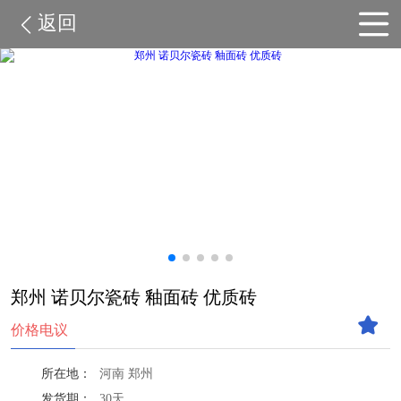
返回
郑州 诺贝尔瓷砖 釉面砖 优质砖
价格电议
所在地：
河南 郑州
发货期：
30天