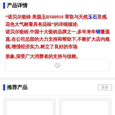
产品详情
“诺贝尔瓷砖 美脂玉RS80910 萃取与天然
玉石
灵感,
花色大气耐看具有品味”的详细描述:
诺贝尔瓷砖,中国十大瓷砖品牌之一,多年来年
销
量遥
遥,在公司总部的大力支持和帮助下,不断扩大店内规
模,增强经济实力,树立了良好的市场
形象,深受广大消费者的支持与信赖。
郑州瓷砖市场有哪些瓷砖可供选择
目前市场上有许许多多瓷砖可供选择,各个
陶瓷
企业
也推出了他们的主打品牌,诺贝尔磁砖经过系统的收
推荐产品
更多
集,把市场上的瓷砖进行了以下分类。希望对将要装
修的朋友有所帮助。
地面砖
类 ：地面石纹砖 ,地面
玻化砖
,地面亚光砖,地