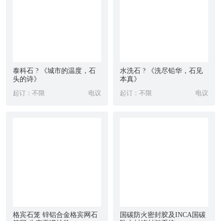
面抛光砖,地面半抛砖, 地面木纹砖, 地面仿古砖 。
内墙砖类 ：内墙釉面砖 ,内墙抛光砖 ,内墙玻化砖,
内墙亚光砖,内墙面包砖 ,内墙玻璃砖,小规格内墙砖,
内墙仿古砖 ,内墙文化石 ,内墙木纹砖, 内墙石纹
砖。
泰科石 ? 《城市的温度，石
水洗石 ? 《洗尽铅华，石见
头的诗》
本真》
外墙砖类 ：外墙釉面砖 ,外墙玻化砖 ,外墙亚光砖 ,
起订：不限
电议
起订：不限
电议
外墙印花砖 ,外墙仿石砖 。
饰品砖类 ：腰线 ,花片,花边 ,花心,脚线 ,角砖 ,瓷柱
,饰品, 装饰画 。
特种专项使用砖类：泳池砖 ,广场砖,超市砖 ,导向
砖,别墅砖 ,劈开砖,市政砖 ,梯步砖 ,耐酸砖 , 建筑瓦,
防静电砖 。
家装的瓷砖应该怎么选择？
【郑州瓷砖专卖店】交给您瓷砖的挑选方法
格宾石笼 锌铝合金格宾网石
国碳防火密封胶及INCA国碳