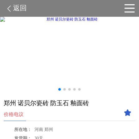
返回
郑州 诺贝尔瓷砖 防玉石 釉面砖
价格电议
所在地：
河南 郑州
发货期：
30天