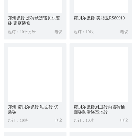
郑州瓷砖 选砖就选诺贝尔瓷
诺贝尔瓷砖 美脂玉RS80910
砖 家庭装修
起订：10平方米
电议
起订：10块
电议
郑州 诺贝尔瓷砖 釉面砖 优
诺贝尔瓷砖厨卫砖内墙砖釉
质砖
面砖防滑浴室地砖
起订：10块
电议
起订：10片
电议