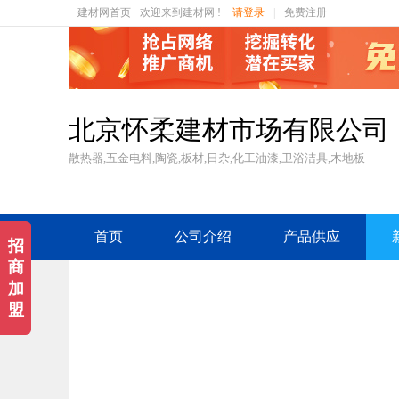
建材网首页
欢迎来到建材网 !
请登录
|
免费注册
北京怀柔建材市场有限公司
散热器,五金电料,陶瓷,板材,日杂,化工油漆,卫浴洁具,木地板
首页
公司介绍
产品供应
招
商
加
盟