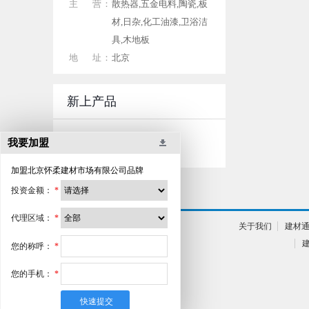
主 营：
散热器,五金电料,陶瓷,板
材,日杂,化工油漆,卫浴洁
具,木地板
地 址：
北京
新上产品
我要加盟
加盟
北京怀柔建材市场有限公司
品牌
投资金额：
*
代理区域：
*
关于我们
建材
您的称呼：
*
您的手机：
*