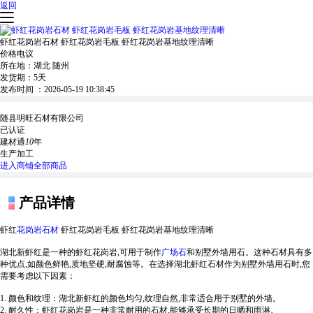
返回
虾红花岗岩石材 虾红花岗岩毛板 虾红花岗岩基地纹理清晰
价格电议
所在地：
湖北 随州
发货期：
5天
发布时间 ：
2026-05-19 10:38:45
随县明旺石材有限公司
已认证
建材通
10
年
生产加工
进入商铺
全部商品
产品详情
虾红
花岗岩
石材
虾红花岗岩毛板 虾红花岗岩基地纹理清晰
湖北新虾红是一种的虾红花岗岩,可用于制作
广场石
和别墅外墙用石。这种石材具有多
种优点,如颜色鲜艳,质地坚硬,耐腐蚀等。在选择湖北虾红石材作为别墅外墙用石时,您
需要考虑以下因素：
1. 颜色和纹理：湖北新虾红的颜色均匀,纹理自然,非常适合用于别墅的外墙。
2. 耐久性：虾红花岗岩是一种非常耐用的石材,能够承受长期的日晒和雨淋。