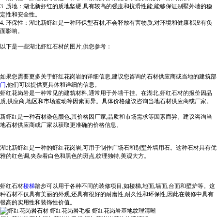
3. 质地：湖北新虾红的质地坚硬,具有较高的强度和抗滑性能,能够保证别墅外墙的稳
定性和安全性。
4. 环保性：湖北新虾红是一种环保型石材,不会释放有害物质,对环境和健康都没有负
面影响。
以下是一些湖北虾红石材的图片,供您参考：
如果您需要更多关于虾红花岗岩的详细信息,建议您咨询的石材供应商或当地的建筑部
门
,他们可以提供更具体和详细的信息。
虾红花岗岩是一种常见的建筑材料,通常用于外墙干挂。在湖北,虾红石材的报价因品
质,供应商,地区和市场波动等因素而异。具体价格建议咨询当地石材供应商或厂家。
新虾红是一种石材染色颜色,其价格因厂家,品质和市场需求等因素而异。建议咨询当
地石材供应商或厂家以获取更准确的价格信息。
湖北新虾红是一种的虾红花岗岩,可用于制作广场石和别墅外墙用石。这种石材具有优
雅的红色调,夹杂着白色和黑色的斑点,纹理独特,美观大方。
虾红石材
楼梯
踏步可以用于各种不同的装修项目,如楼梯,地面,墙面,台面和壁炉等。这
种石材不仅具有美丽的外观,还具有很好的耐磨性,耐久性和环保性,因此在装修中具有
很高的实用性和装饰性价值。