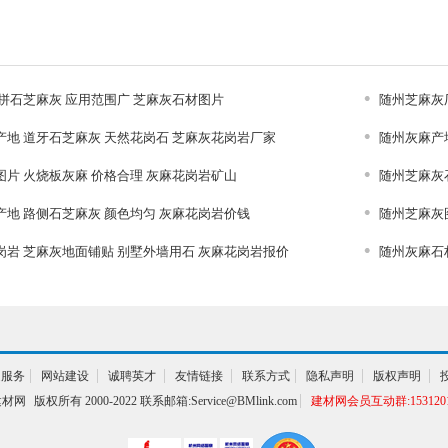
岗岩价钱
拼石芝麻灰 应用范围广 芝麻灰石材图片
随州芝麻灰
产地 道牙石芝麻灰 天然花岗石 芝麻灰花岗岩厂家
随州灰麻产
图片 火烧板灰麻 价格合理 灰麻花岗岩矿山
随州芝麻灰
产地 路侧石芝麻灰 颜色均匀 灰麻花岗岩价钱
随州芝麻灰
岗岩 芝麻灰地面铺贴 别墅外墙用石 灰麻花岗岩报价
随州灰麻石
通服务
网站建设
诚聘英才
友情链接
联系方式
隐私声明
版权声明
建材网
版权所有 2000-2022 联系邮箱:Service@BMlink.com
建材网会员互动群:1531201