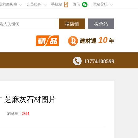
我的商务室
会员服务
手机站
微信
网站导航
搜店铺
搜全站
10
建材通
年

13774108599
广 芝麻灰石材图片
司
浏览量：
2364