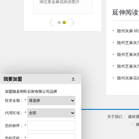
石材厂家电话
湖北黄金麻花岗岩图片
延伸阅读
随州灰麻 碎
随州芝麻灰
随州芝麻灰
随州芝麻灰
随州灰麻花
我要加盟
加盟
随县明旺石材有限公司
品牌
投资金额：
*
代理区域：
*
关于我们
建材
您的称呼：
*
您的手机：
*