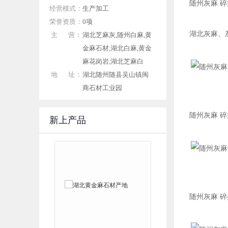
随州灰麻 
经营模式：
生产加工
荣誉资质：
0项
湖北灰麻、
主 营：
湖北芝麻灰,随州白麻,黄
金麻石材,湖北白麻,黄金
麻花岗岩,湖北芝麻白
地 址：
湖北随州随县吴山镇闽
商石材工业园
随州灰麻 
新上产品
随州灰麻 