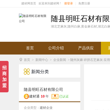
建材网首页
欢迎来到建材网 !
请登录
|
免费注册
随县明旺石材有限
湖北芝麻灰,随州白麻,黄金麻石材,湖北白
首页
公司介绍
产品供应

首页
>
新闻中心
>
企业新闻
> 随州灰麻 碎拼石芝麻灰 应
招

新闻分类
商
加
盟
随县明旺石材有限公司
10
建材通
年
已认证
企业类型：
建材企业