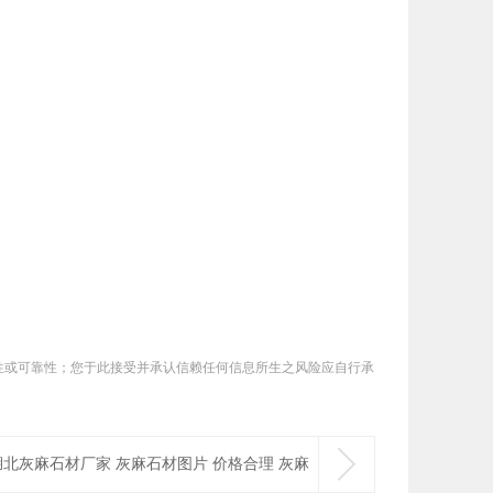
性或可靠性；您于此接受并承认信赖任何信息所生之风险应自行承
。

湖北灰麻石材厂家 灰麻石材图片 价格合理 灰麻