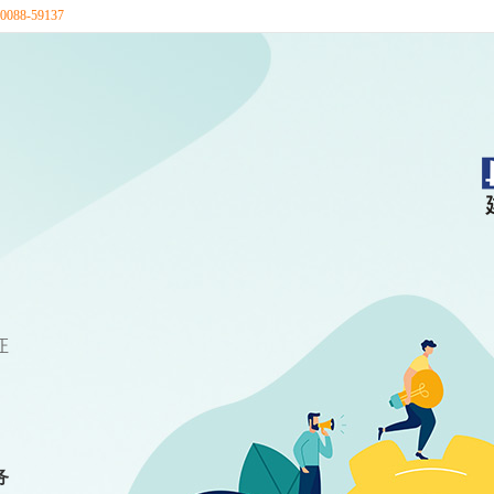
88-59137
证
务