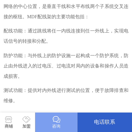
网络的中心位置，是垂直干线和水平布线两个子系统交叉连
接的枢纽。MDF配线架的主要功能包括：
配线功能：通过跳线将任一内线连接到任一外线上，实现电
话信号的转接和分配。
防护功能：与外线上的防护设施一起构成一个防护系统，防
止由外线进入的过电压、过电流对局内的设备和操作人员造
成损害。
测试功能：提供对内外线进行测试的位置，便于故障排查和
维修。
告警功能：当检测到异常情况时，能发出可闻、可见信号，
电话联系
及时提醒维护人员处理。
商铺
加盟
咨询