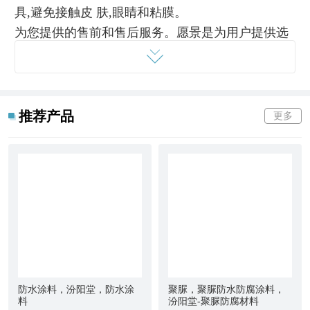
具,避免接触皮 肤,眼睛和粘膜。
为您提供的售前和售后服务。愿景是为用户提供选
择满意的甲基羟乙基纤维素。我们凭借着坚实能力,
以及科学完善的管理体系,
推荐产品
更多
甲基羟乙基纤维素避免阳光直射。产品特点：产品
性能稳定,固体含量高,性能好。 储存：应密封包装,
本品应存放于阴凉通风干燥处,远离火源,远离热源。
我们以市场为导向,以诚信为本,围绕这甲基羟乙基纤
维素产品方面,努力要取得长期的发展。汾阳堂企业
宗旨：让产品产生价值！致力于该产品的服务。
甲基羟乙基纤维素,产品价格问题：价格以的实际报
价为准,市场行情波动,网上报价只供参考。关于产品
防水涂料，汾阳堂，防水涂
聚脲，聚脲防水防腐涂料，
料
汾阳堂-聚脲防腐材料
问题：商品我们在发货之前都进行严格质检,确定无