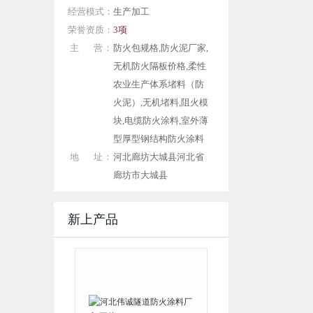
经营模式：
生产加工
荣誉资质：
3项
主 营：
防火包规格,防火泥厂家,
无机防火隔板价格,柔性
农业生产体系堵料（防
火泥）,无机堵料,阻火模
块,电缆防火涂料,室外薄
型厚型钢结构防火涂料
地 址：
河北廊坊大城县河北省
廊坊市大城县
新上产品