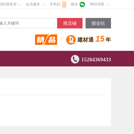
我的商务室
会员服务
手机站
微信
网站导航
搜店铺
搜全站
15
建材通
年

15284369433