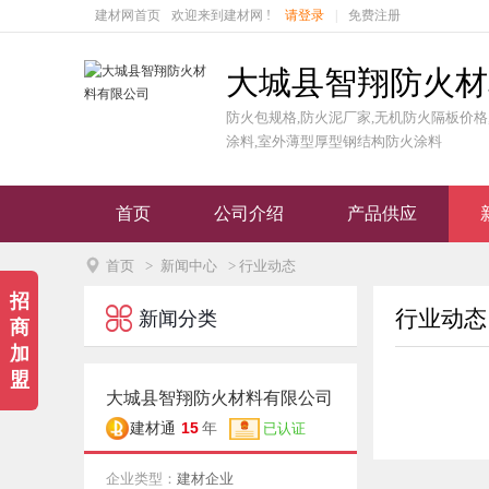
建材网首页
欢迎来到建材网 !
请登录
|
免费注册
大城县智翔防火材
防火包规格,防火泥厂家,无机防火隔板价格
涂料,室外薄型厚型钢结构防火涂料
首页
公司介绍
产品供应

首页
>
新闻中心
> 行业动态
招

行业动态
新闻分类
商
加
盟
大城县智翔防火材料有限公司
15
建材通
年
已认证
企业类型：
建材企业