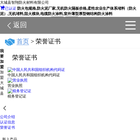
大城县智翔防火材料有限公司

已认证
防火包规格,防火泥厂家,无机防火隔板价格,柔性农业生产体系堵料（防火
泥）,无机堵料,阻火模块,电缆防火涂料,室外薄型厚型钢结构防火涂料
搜店铺
搜全站
返回
15

首页
> 荣誉证书
我
要
荣誉证书
加
盟
加
中国人民共和国组织机构代码证
盟
大
营业执照
城
县
税务登记证

公司介绍
公司简介
认证信息
荣誉证书
新上产品