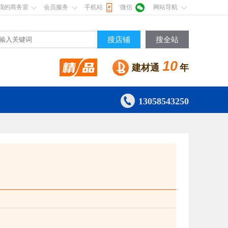
我的商务室
会员服务
手机站
微信
网站导航
搜店铺
搜全站
10
建材通
年

13058543250