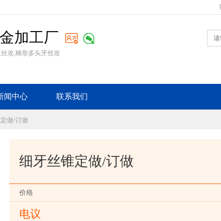
金加工厂
压丝攻,梯形多头牙丝攻
新闻中心
联系我们
锥定做/订做
细牙丝锥定做/订做
价格
电议