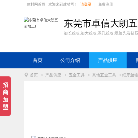
建材网首页
欢迎来到建材网 !
请登录
|
免费注册
东莞市卓信大朗五
加长丝攻,加大丝攻,深孔丝攻,螺旋先端挤
首页
公司介绍
产品供应

首页
>
产品供应
>
五金工具
>
其他五金工具
> 细牙丝
招
商
加
盟