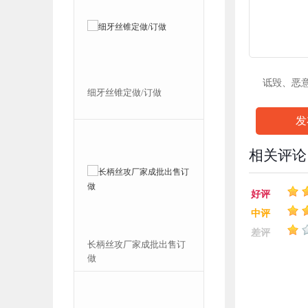
诋毁、恶
细牙丝锥定做/订做
不锈钢用M1.4x0.3挤压丝
攻
发
相关评论
好评
中评
差评
长柄丝攻厂家成批出售订
M0.8,M0.9挤压丝攻表带
做
专项使用