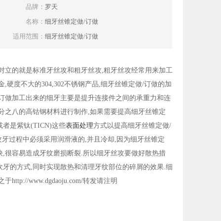
品牌：
罗天
名称：
细牙丝锥定做/订做
适用范围：
细牙丝锥定做/订做
相对立的就是标准牙丝攻和粗牙丝攻,粗牙丝攻经常用来加工
金,硬度不大的304,302不锈钢产品,细牙丝锥定做/订做的加
/订做加工出来的细牙主要是提升连接件之间的承重力和连
千分之八的高钴钢材料进行制作,如果需要提高细牙丝锥定
者是紫钛(TICN)这些
表面处理
方式以提高细牙丝锥定做/
攻牙过程中必须采用润滑液的,并且冷却,因为细牙丝锥定
快,很容易造成牙纹磨损断裂.所以细牙丝攻要做好散热措
吹牙的方式,同时实现散热和清理牙纹部位的碎屑的效果.细
/www.dgdaoju.com/转发请注明