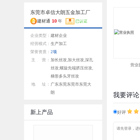
东莞市卓信大朗五金加工厂
10
建材通
年
已认证
企业类型：
建材企业
经营模式：
生产加工
荣誉资质：
2项
主 营：
加长丝攻,加大丝攻,深孔
营业
丝攻,螺旋先端挤压丝攻,
梯形多头牙丝攻
地 址：
广东东莞东莞市东莞大
朗
我要评论
新上产品
好评