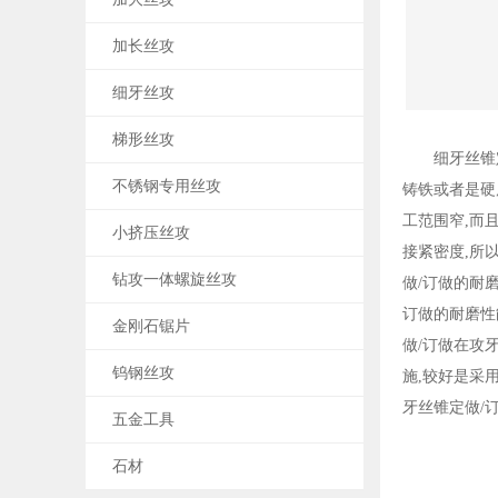
加长丝攻
细牙丝攻
梯形丝攻
细牙丝锥
不锈钢专用丝攻
铸铁或者是硬
工范围窄,而
小挤压丝攻
接紧密度,所
钻攻一体螺旋丝攻
做/订做的耐磨
订做的耐磨性
金刚石锯片
做/订做在攻
钨钢丝攻
施,较好是采
牙丝锥定做/订
五金工具
石材