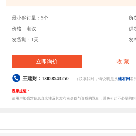
最小起订量：5个
所
价格：电议
供货
发货期：1天
发布
立即询价
收 藏

王建财：13058543250
（联系我时，请说明是从
建材网
看
温馨提醒：
请用户加强对信息真实性及其发布者身份与资质的甄别，避免引起不必要的