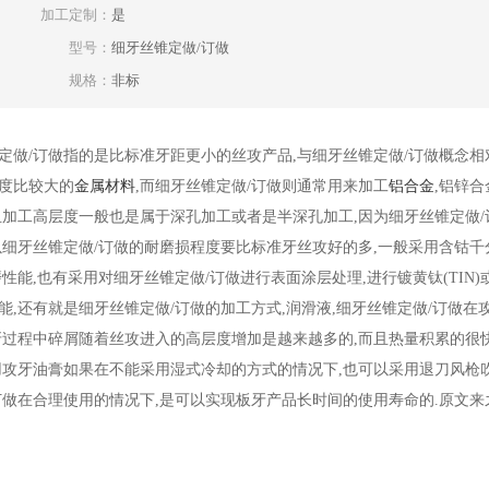
加工定制：
是
型号：
细牙丝锥定做/订做
规格：
非标
定做/订做指的是比标准牙距更小的丝攻产品,与细牙丝锥定做/订做概念
度比较大的
金属材料
,而细牙丝锥定做/订做则通常用来加工
铝合金
,铝锌合
且加工高层度一般也是属于深孔加工或者是半深孔加工,因为细牙丝锥定做
以细牙丝锥定做/订做的耐磨损程度要比标准牙丝攻好的多,一般采用含钴
性能,也有采用对细牙丝锥定做/订做进行表面涂层处理,进行镀黄钛(TIN)或
能,还有就是细牙丝锥定做/订做的加工方式,润滑液,细牙丝锥定做/订做在
牙过程中碎屑随着丝攻进入的高层度增加是越来越多的,而且热量积累的很
用攻牙油膏如果在不能采用湿式冷却的方式的情况下,也可以采用退刀风枪
做在合理使用的情况下,是可以实现板牙产品长时间的使用寿命的.原文来之于http:/